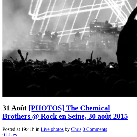
31 Août
[PHOTOS] The Chemical
Brothers @ Rock en Seine, 30 août 2015
Posted at 19:41h
in
Live photos
by
Chris
0 Comments
0
Likes