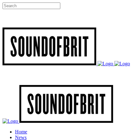
Home
News