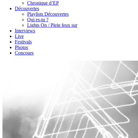
Chronique d’EP
Découvertes
Playlists Découvertes
Qui es-tu ?
Lights On / Plein feux sur
Interviews
Live
Festivals
Photos
Concours