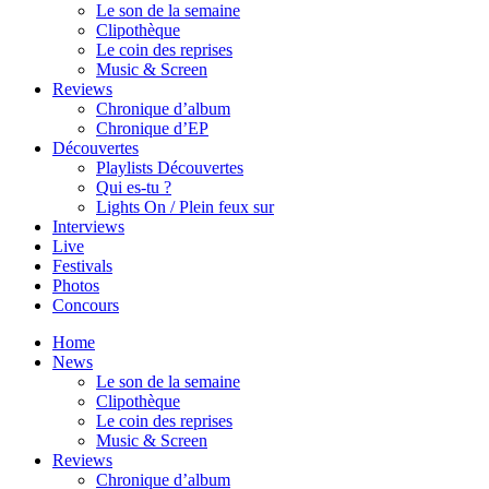
Le son de la semaine
Clipothèque
Le coin des reprises
Music & Screen
Reviews
Chronique d’album
Chronique d’EP
Découvertes
Playlists Découvertes
Qui es-tu ?
Lights On / Plein feux sur
Interviews
Live
Festivals
Photos
Concours
Home
News
Le son de la semaine
Clipothèque
Le coin des reprises
Music & Screen
Reviews
Chronique d’album