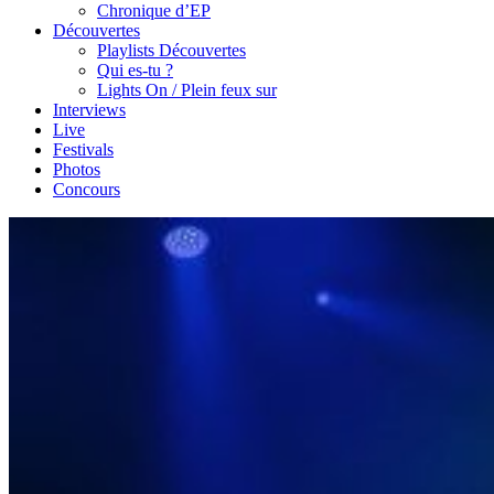
Chronique d’EP
Découvertes
Playlists Découvertes
Qui es-tu ?
Lights On / Plein feux sur
Interviews
Live
Festivals
Photos
Concours