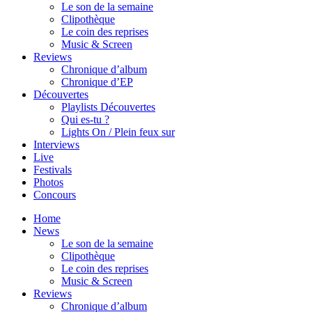
Le son de la semaine
Clipothèque
Le coin des reprises
Music & Screen
Reviews
Chronique d’album
Chronique d’EP
Découvertes
Playlists Découvertes
Qui es-tu ?
Lights On / Plein feux sur
Interviews
Live
Festivals
Photos
Concours
Home
News
Le son de la semaine
Clipothèque
Le coin des reprises
Music & Screen
Reviews
Chronique d’album