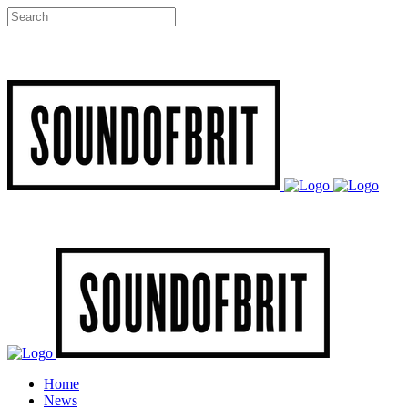
Home
News