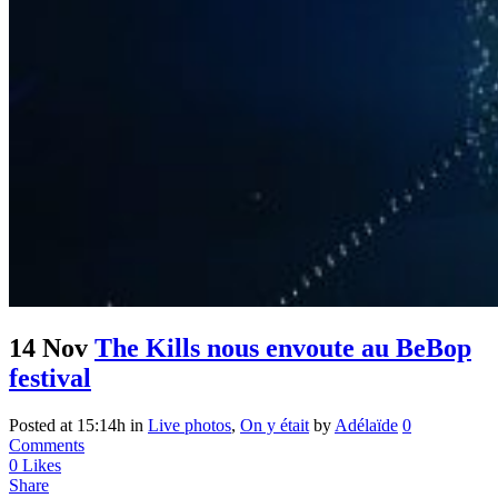
14 Nov
The Kills nous envoute au BeBop
festival
Posted at 15:14h
in
Live photos
,
On y était
by
Adélaïde
0
Comments
0
Likes
Share