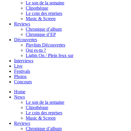
Le son de la semaine
Clipothèque
Le coin des reprises
Music & Screen
Reviews
Chronique d’album
Chronique d’EP
Découvertes
Playlists Découvertes
Qui es-tu ?
Lights On / Plein feux sur
Interviews
Live
Festivals
Photos
Concours
Home
News
Le son de la semaine
Clipothèque
Le coin des reprises
Music & Screen
Reviews
Chronique d’album