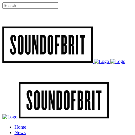
Home
News