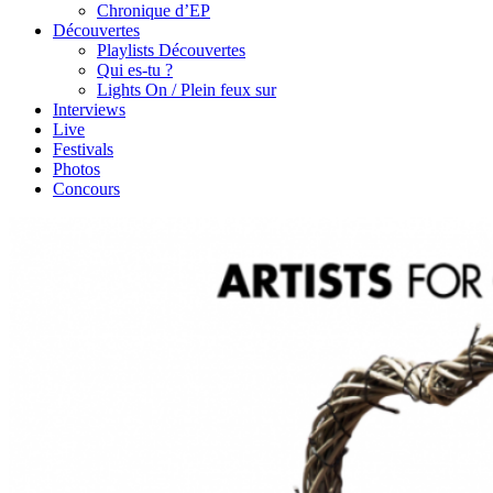
Chronique d’EP
Découvertes
Playlists Découvertes
Qui es-tu ?
Lights On / Plein feux sur
Interviews
Live
Festivals
Photos
Concours