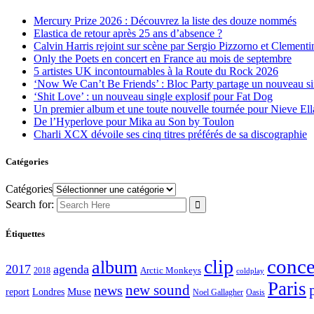
Mercury Prize 2026 : Découvrez la liste des douze nommés
Elastica de retour après 25 ans d’absence ?
Calvin Harris rejoint sur scène par Sergio Pizzorno et Clement
Only the Poets en concert en France au mois de septembre
5 artistes UK incontournables à la Route du Rock 2026
‘Now We Can’t Be Friends’ : Bloc Party partage un nouveau sin
‘Shit Love’ : un nouveau single explosif pour Fat Dog
Un premier album et une toute nouvelle tournée pour Nieve Ell
De l’Hyperlove pour Mika au Son by Toulon
Charli XCX dévoile ses cinq titres préférés de sa discographie
Catégories
Catégories
Search for:
Étiquettes
conce
clip
album
2017
agenda
Arctic Monkeys
2018
coldplay
Paris
new sound
news
report
Muse
Londres
Noel Gallagher
Oasis