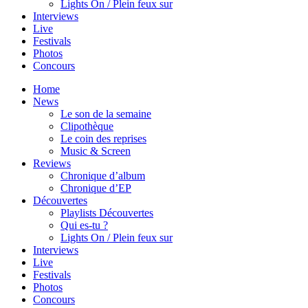
Lights On / Plein feux sur
Interviews
Live
Festivals
Photos
Concours
Home
News
Le son de la semaine
Clipothèque
Le coin des reprises
Music & Screen
Reviews
Chronique d’album
Chronique d’EP
Découvertes
Playlists Découvertes
Qui es-tu ?
Lights On / Plein feux sur
Interviews
Live
Festivals
Photos
Concours