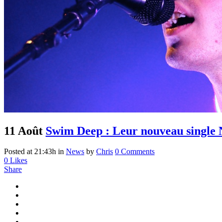
11 Août
Swim Deep : Leur nouveau single 
Posted at 21:43h
in
News
by
Chris
0 Comments
0
Likes
Share