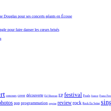
ine Douglas pour ses concerts géants en Écosse
gle pour faire danser les cœurs brisés
a
rt
festival
découverte
EP
cover
Foals
concours
france
Franz Fer
Ed Sheeran
sin
photos
review
rock
programmation
pop
reprise
Rock En Seine