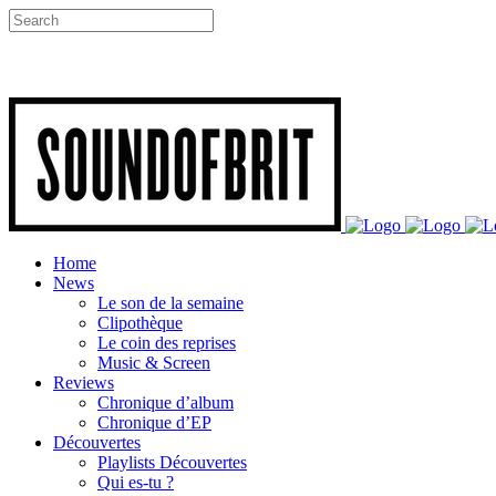
Home
News
Le son de la semaine
Clipothèque
Le coin des reprises
Music & Screen
Reviews
Chronique d’album
Chronique d’EP
Découvertes
Playlists Découvertes
Qui es-tu ?