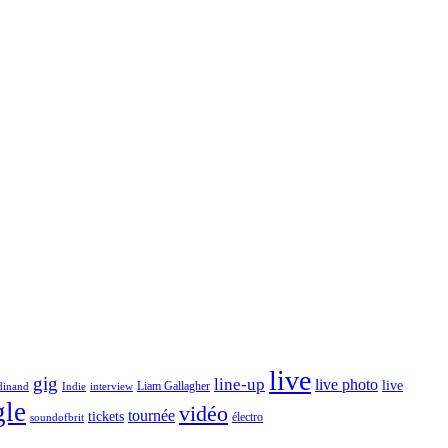
live
gig
line-up
live photo
live
Liam Gallagher
dinand
Indie
interview
gle
vidéo
tournée
tickets
électro
soundofbrit