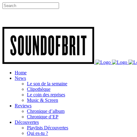
Home
News
Le son de la semaine
Clipothèque
Le coin des reprises
Music & Screen
Reviews
Chronique d’album
Chronique d’EP
Découvertes
Playlists Découvertes
Qui es-tu ?