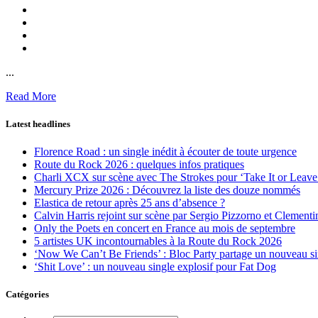
...
Read More
Latest headlines
Florence Road : un single inédit à écouter de toute urgence
Route du Rock 2026 : quelques infos pratiques
Charli XCX sur scène avec The Strokes pour ‘Take It or Leave 
Mercury Prize 2026 : Découvrez la liste des douze nommés
Elastica de retour après 25 ans d’absence ?
Calvin Harris rejoint sur scène par Sergio Pizzorno et Clement
Only the Poets en concert en France au mois de septembre
5 artistes UK incontournables à la Route du Rock 2026
‘Now We Can’t Be Friends’ : Bloc Party partage un nouveau sin
‘Shit Love’ : un nouveau single explosif pour Fat Dog
Catégories