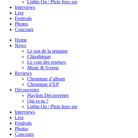
Lights On / Plein feux sur
Interviews
Live
Festivals
Photos
Concours
Home
News
Le son de la semaine
Clipothèque
Le coin des reprises
Music & Screen
Reviews
Chronique d’album
Chronique d’EP
Découvertes
Playlists Découvertes
Qui es-tu ?
Lights On / Plein feux sur
Interviews
Live
Festivals
Photos
Concours