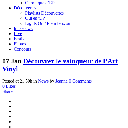
Chronique d’EP
Découvertes
Playlists Découvertes
Qui es-tu ?
Lights On / Plein feux sur
Interviews
Live
Festivals
Photos
Concours
07 Jan
Découvrez le vainqueur de l’Art
Vinyl
Posted at 21:50h
in
News
by
Jeanne
0 Comments
0
Likes
Share