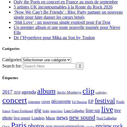
Only the Poets en concert en France au mois de septembre
5 artistes UK incontournables à la Route du Rock 2026
‘Now We Can’t Be Friends’ : Bloc Party partage un nouveau
single pour faire danser les cœurs brisés
‘Shit Love’ : un nouveau single explosif pour Fat Dog
Un premier album et une toute nouvelle tournée pour Nieve
Ella
De l’Hyperlove pour Mika au Son by Toulon
Catégories
Catégories
Search for:
Étiquettes
clip
album
2017
agenda
Arctic Monkeys
2018
coldplay
concert
festival
découverte
EP
cover
Foals
concours
Ed Sheeran
live
gig
line-up
live
Liam Gallagher
france
Franz Ferdinand
Indie
interview
new sound
news
photo
live report
Muse
Londres
Noel Gallagher
Paris
photos
review
rock
programmation
pop
Oasis
reprise