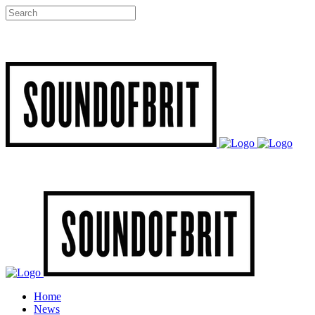
Home
News