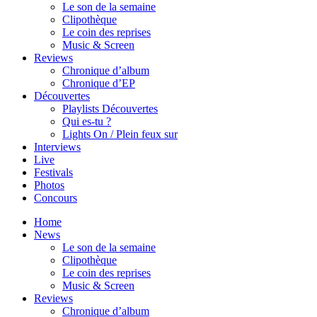
Le son de la semaine
Clipothèque
Le coin des reprises
Music & Screen
Reviews
Chronique d’album
Chronique d’EP
Découvertes
Playlists Découvertes
Qui es-tu ?
Lights On / Plein feux sur
Interviews
Live
Festivals
Photos
Concours
Home
News
Le son de la semaine
Clipothèque
Le coin des reprises
Music & Screen
Reviews
Chronique d’album