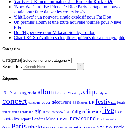
5 artistes UK incontournables à la Route du Rock 2026
‘Now We Can’t Be Friends’ : Bloc Party partage un nouveau
single pour faire danser les cœurs brisés
‘Shit Love’ : un nouveau single explosif pour Fat Dog
Un premier album et une toute nouvelle tournée pour Nieve
Ella
De l’Hyperlove pour Mika au Son by Toulon
Charli XCX dévoile ses cinq titres préférés de sa discographie
Catégories
Catégories
Search for:
Étiquettes
clip
album
2017
agenda
Arctic Monkeys
2018
coldplay
concert
festival
découverte
EP
cover
Foals
concours
Ed Sheeran
live
gig
line-up
live
Liam Gallagher
france
Franz Ferdinand
Indie
interview
new sound
news
photo
live report
Muse
Londres
Noel Gallagher
Paris
photos
review
rock
programmation
pop
Oasis
reprise