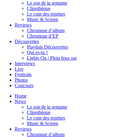
Le son de la semaine
Clipothèque
Le coin des reprises
Music & Screen
Reviews
Chronique d’album
Chronique d’EP
Découvertes
Playlists Découvertes
Qui es-tu ?
Lights On / Plein feux sur
Interviews
Live
Festivals
Photos
Concours
Home
News
Le son de la semaine
Clipothèque
Le coin des reprises
Music & Screen
Reviews
Chronique d’album