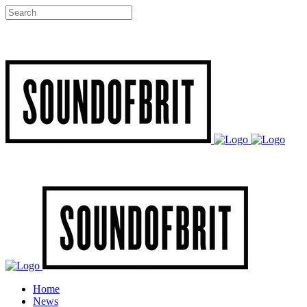
Home
News