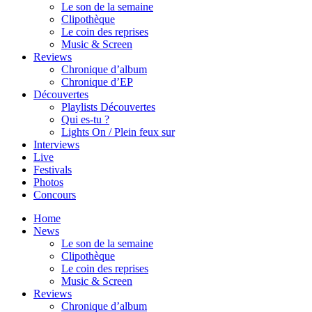
Le son de la semaine
Clipothèque
Le coin des reprises
Music & Screen
Reviews
Chronique d’album
Chronique d’EP
Découvertes
Playlists Découvertes
Qui es-tu ?
Lights On / Plein feux sur
Interviews
Live
Festivals
Photos
Concours
Home
News
Le son de la semaine
Clipothèque
Le coin des reprises
Music & Screen
Reviews
Chronique d’album