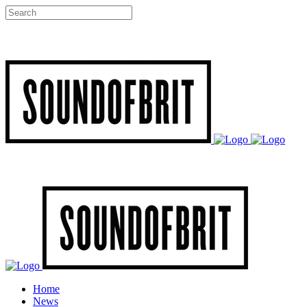
Home
News