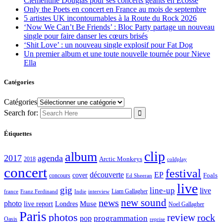
Clementine Douglas pour ses concerts géants en Écosse
Only the Poets en concert en France au mois de septembre
5 artistes UK incontournables à la Route du Rock 2026
‘Now We Can’t Be Friends’ : Bloc Party partage un nouveau
single pour faire danser les cœurs brisés
‘Shit Love’ : un nouveau single explosif pour Fat Dog
Un premier album et une toute nouvelle tournée pour Nieve
Ella
Catégories
Catégories
Search for:
Étiquettes
clip
album
2017
agenda
Arctic Monkeys
2018
coldplay
concert
festival
découverte
EP
cover
Foals
concours
Ed Sheeran
live
gig
line-up
live
Liam Gallagher
france
Franz Ferdinand
Indie
interview
new sound
news
photo
live report
Muse
Londres
Noel Gallagher
Paris
photos
review
rock
programmation
pop
Oasis
reprise