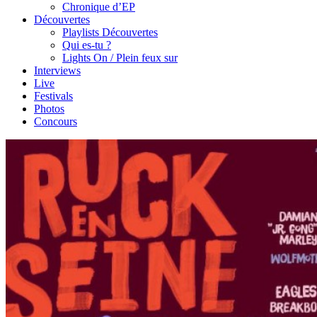
Chronique d’EP
Découvertes
Playlists Découvertes
Qui es-tu ?
Lights On / Plein feux sur
Interviews
Live
Festivals
Photos
Concours