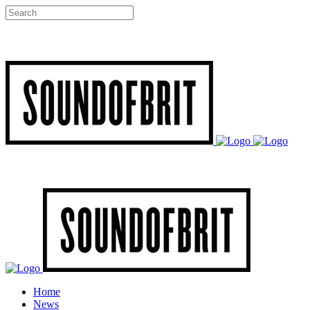
Home
News