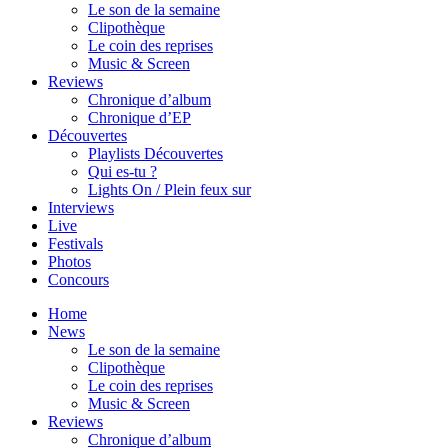
Le son de la semaine
Clipothèque
Le coin des reprises
Music & Screen
Reviews
Chronique d’album
Chronique d’EP
Découvertes
Playlists Découvertes
Qui es-tu ?
Lights On / Plein feux sur
Interviews
Live
Festivals
Photos
Concours
Home
News
Le son de la semaine
Clipothèque
Le coin des reprises
Music & Screen
Reviews
Chronique d’album