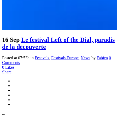
16 Sep
Le festival Left of the Dial, paradis
de la découverte
Posted at 07:53h
in
Festivals
,
Festivals Europe
,
News
by
Fabien
0
Comments
0
Likes
Share
...