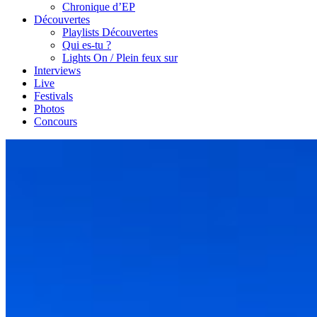
Chronique d’EP
Découvertes
Playlists Découvertes
Qui es-tu ?
Lights On / Plein feux sur
Interviews
Live
Festivals
Photos
Concours