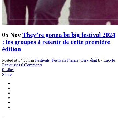
05 Nov
They’re gonna be big festival 2024
: les groupes à retenir de cette première
édition
Posted at 14:33h
in
Festivals
,
Festivals France
,
On y était
by
Lucyle
Espieussas
0 Comments
0
Likes
Share
...