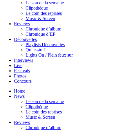
Le son de la semaine
Clipothèque
Le coin des reprises
Music & Screen
Reviews
Chronique d’album
Chronique d’EP
Découvertes
Playlists Découvertes
Qui es-tu ?
Lights On / Plein feux sur
Interviews
Live
Festivals
Photos
Concours
Home
News
Le son de la semaine
Clipothèque
Le coin des reprises
Music & Screen
Reviews
Chronique d’album