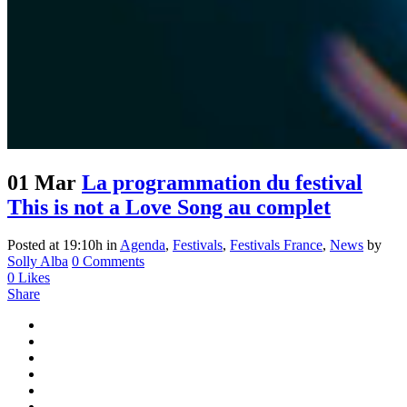
01 Mar
La programmation du festival
This is not a Love Song au complet
Posted at 19:10h
in
Agenda
,
Festivals
,
Festivals France
,
News
by
Solly Alba
0 Comments
0
Likes
Share