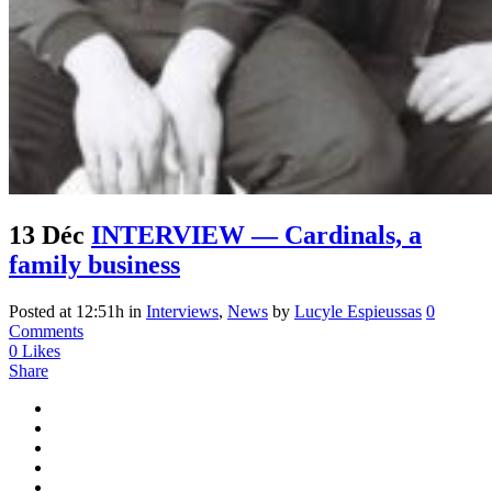
13 Déc
INTERVIEW — Cardinals, a
family business
Posted at 12:51h
in
Interviews
,
News
by
Lucyle Espieussas
0
Comments
0
Likes
Share