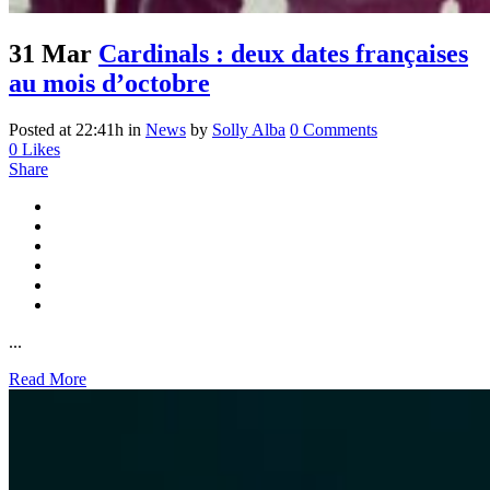
31 Mar
Cardinals : deux dates françaises
au mois d’octobre
Posted at 22:41h
in
News
by
Solly Alba
0 Comments
0
Likes
Share
...
Read More