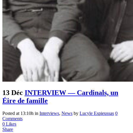
13 Déc
INTERVIEW — Cardinals, un
Éire de famille
Posted at 13:10h
in
Interviews
,
News
by
Lucyle Espieussas
0
Comments
0
Likes
Share