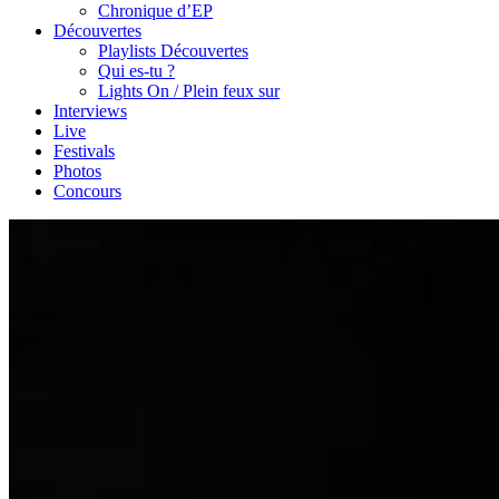
Chronique d’EP
Découvertes
Playlists Découvertes
Qui es-tu ?
Lights On / Plein feux sur
Interviews
Live
Festivals
Photos
Concours