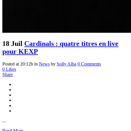
18 Juil
Cardinals : quatre titres en live
pour KEXP
Posted at 20:12h
in
News
by
Solly Alba
0 Comments
0
Likes
Share
...
Read More