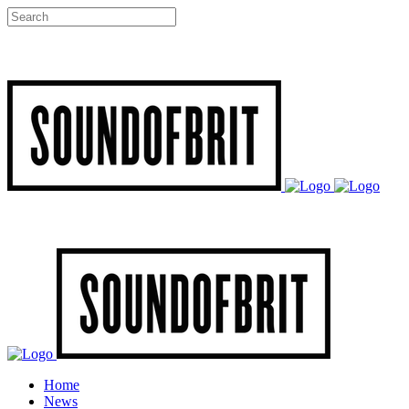
Home
News