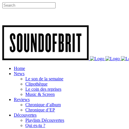
Home
News
Le son de la semaine
Clipothèque
Le coin des reprises
Music & Screen
Reviews
Chronique d’album
Chronique d’EP
Découvertes
Playlists Découvertes
Qui es-tu ?