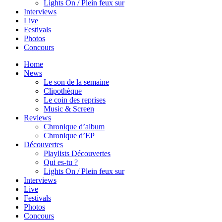
Lights On / Plein feux sur
Interviews
Live
Festivals
Photos
Concours
Home
News
Le son de la semaine
Clipothèque
Le coin des reprises
Music & Screen
Reviews
Chronique d’album
Chronique d’EP
Découvertes
Playlists Découvertes
Qui es-tu ?
Lights On / Plein feux sur
Interviews
Live
Festivals
Photos
Concours