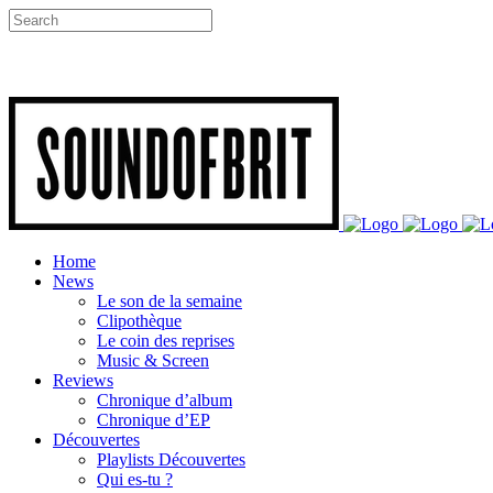
Home
News
Le son de la semaine
Clipothèque
Le coin des reprises
Music & Screen
Reviews
Chronique d’album
Chronique d’EP
Découvertes
Playlists Découvertes
Qui es-tu ?