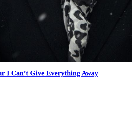
ur I Can’t Give Everything Away