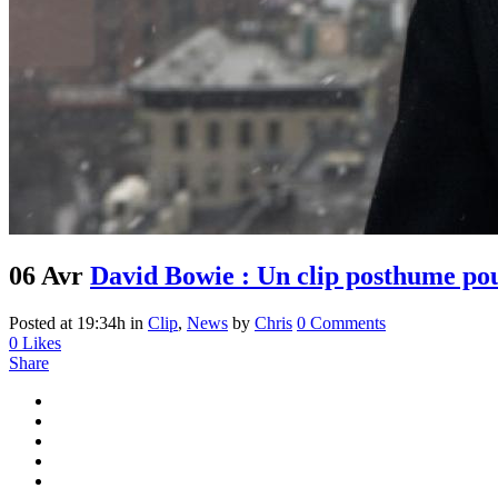
06 Avr
David Bowie : Un clip posthume po
Posted at 19:34h
in
Clip
,
News
by
Chris
0 Comments
0
Likes
Share