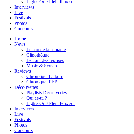
Lights On / Plein feux sur
Interviews
Live
Festivals
Photos
Concours
Home
News
Le son de la semaine
Clipothèque
Le coin des reprises
Music & Screen
Reviews
Chronique d’album
Chronique d’EP
Découvertes
Playlists Découvertes
Qui es-tu ?
Lights On / Plein feux sur
Interviews
Live
Festivals
Photos
Concours