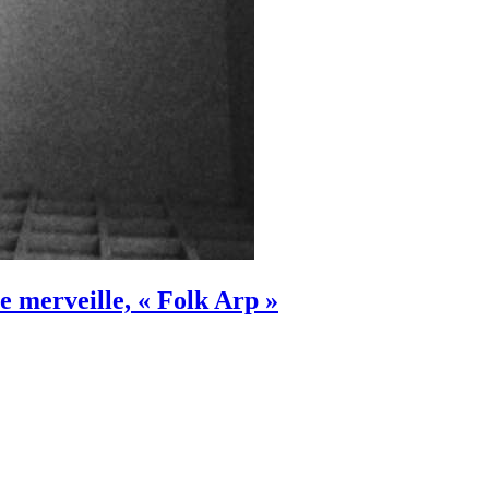
e merveille, « Folk Arp »