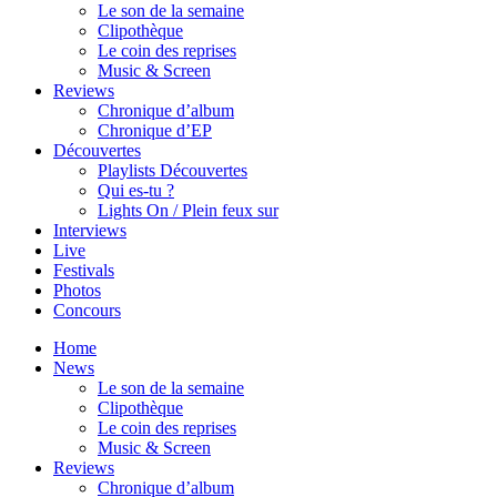
Le son de la semaine
Clipothèque
Le coin des reprises
Music & Screen
Reviews
Chronique d’album
Chronique d’EP
Découvertes
Playlists Découvertes
Qui es-tu ?
Lights On / Plein feux sur
Interviews
Live
Festivals
Photos
Concours
Home
News
Le son de la semaine
Clipothèque
Le coin des reprises
Music & Screen
Reviews
Chronique d’album