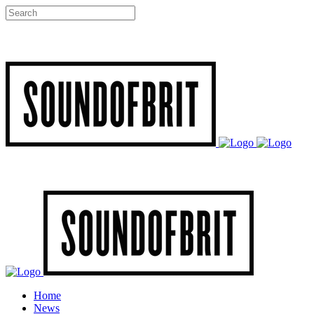
Home
News