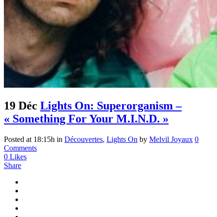
19 Déc
Lights On: Superorganism –
« Something For Your M.I.N.D. »
Posted at 18:15h
in
Découvertes
,
Lights On
by
Melvil Joyaux
0
Comments
0
Likes
Share