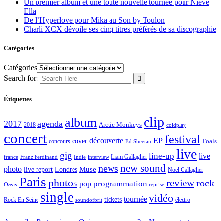
Un premier album et une toute nouvelle tournée pour Nieve
Ella
De l’Hyperlove pour Mika au Son by Toulon
Charli XCX dévoile ses cinq titres préférés de sa discographie
Catégories
Catégories
Search for:
Étiquettes
clip
album
2017
agenda
Arctic Monkeys
2018
coldplay
concert
festival
découverte
EP
cover
Foals
concours
Ed Sheeran
live
gig
line-up
live
Liam Gallagher
france
Franz Ferdinand
Indie
interview
new sound
news
photo
live report
Muse
Londres
Noel Gallagher
Paris
photos
review
rock
programmation
pop
Oasis
reprise
single
vidéo
tournée
tickets
électro
Rock En Seine
soundofbrit