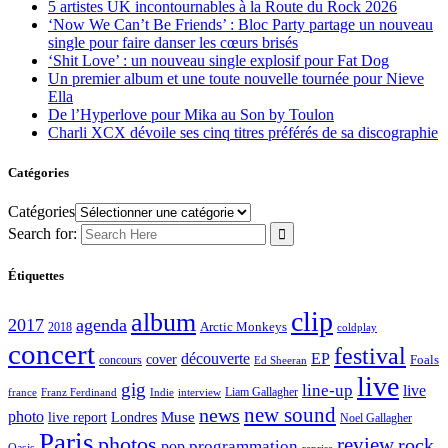
5 artistes UK incontournables à la Route du Rock 2026
‘Now We Can’t Be Friends’ : Bloc Party partage un nouveau
single pour faire danser les cœurs brisés
‘Shit Love’ : un nouveau single explosif pour Fat Dog
Un premier album et une toute nouvelle tournée pour Nieve
Ella
De l’Hyperlove pour Mika au Son by Toulon
Charli XCX dévoile ses cinq titres préférés de sa discographie
Catégories
Catégories
Search for:
Étiquettes
clip
album
2017
agenda
Arctic Monkeys
2018
coldplay
concert
festival
découverte
EP
cover
Foals
concours
Ed Sheeran
live
gig
line-up
live
Liam Gallagher
france
Franz Ferdinand
Indie
interview
new sound
news
photo
live report
Muse
Londres
Noel Gallagher
Paris
photos
review
rock
programmation
pop