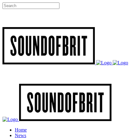
Home
News