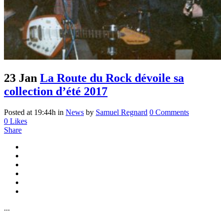
23 Jan
La Route du Rock dévoile sa
collection d’été 2017
Posted at 19:44h
in
News
by
Samuel Regnard
0 Comments
0
Likes
Share
...