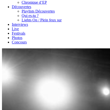
Chronique d’EP
Découvertes
Playlists Découvertes
Qui es-tu ?
Lights On / Plein feux sur
Interviews
Live
Festivals
Photos
Concours