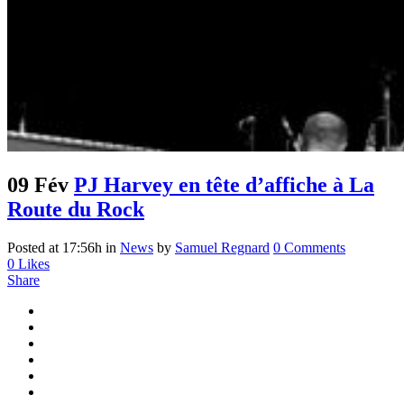
09 Fév
PJ Harvey en tête d’affiche à La
Route du Rock
Posted at 17:56h
in
News
by
Samuel Regnard
0 Comments
0
Likes
Share