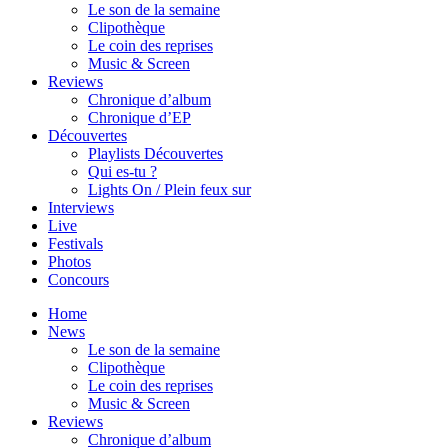
Le son de la semaine
Clipothèque
Le coin des reprises
Music & Screen
Reviews
Chronique d’album
Chronique d’EP
Découvertes
Playlists Découvertes
Qui es-tu ?
Lights On / Plein feux sur
Interviews
Live
Festivals
Photos
Concours
Home
News
Le son de la semaine
Clipothèque
Le coin des reprises
Music & Screen
Reviews
Chronique d’album