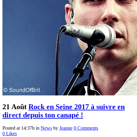
21 Août
Rock en Seine 2017 à suivre en
direct depuis ton canapé !
Posted at 14:37h
in
News
by
Jeanne
0 Comments
0
Likes