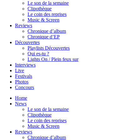
Le son de la semaine
Clipothèque
Le coin des reprises
Music & Screen
Reviews
Chronique d’album
Chronique d’EP
Découvertes
Playlists Découvertes
Qui es-tu ?
Lights On / Plein feux sur
Interviews
Live
Festivals
Photos
Concours
Home
News
Le son de la semaine
Clipothèque
Le coin des reprises
Music & Screen
Reviews
Chronique d’album