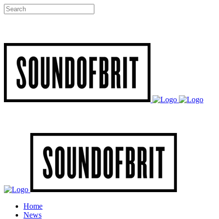
Home
News