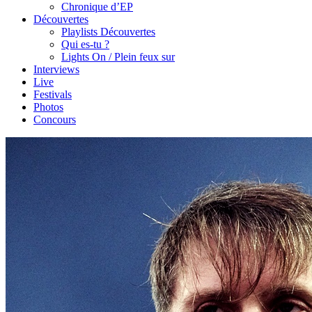
Chronique d’EP
Découvertes
Playlists Découvertes
Qui es-tu ?
Lights On / Plein feux sur
Interviews
Live
Festivals
Photos
Concours