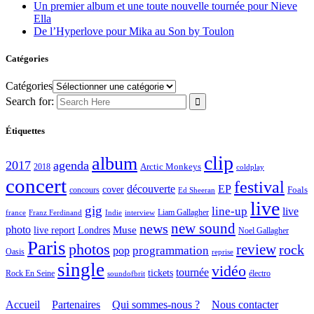
Un premier album et une toute nouvelle tournée pour Nieve
Ella
De l’Hyperlove pour Mika au Son by Toulon
Catégories
Catégories
Search for:
Étiquettes
clip
album
2017
agenda
Arctic Monkeys
2018
coldplay
concert
festival
découverte
EP
cover
Foals
concours
Ed Sheeran
live
gig
line-up
live
Liam Gallagher
france
Franz Ferdinand
Indie
interview
new sound
news
photo
live report
Muse
Londres
Noel Gallagher
Paris
photos
review
rock
programmation
pop
Oasis
reprise
single
vidéo
tournée
tickets
électro
Rock En Seine
soundofbrit
Accueil
Partenaires
Qui sommes-nous ?
Nous contacter