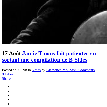
17 Août
Jamie T nous fait patienter en
sortant une compilation de B-Sides
Posted at 20:19h
in
News
by
Clemence Molinas
0 Comments
0
Likes
Share