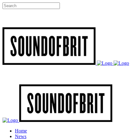
Home
News