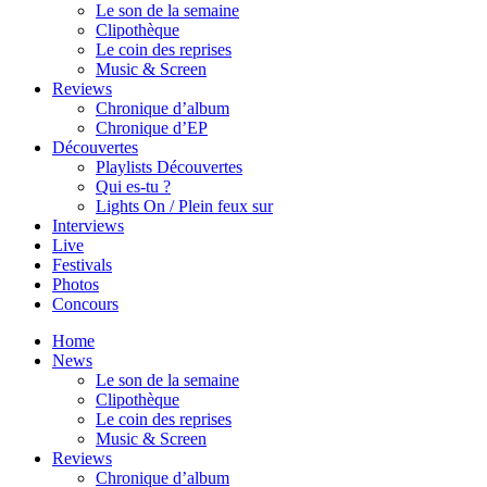
Le son de la semaine
Clipothèque
Le coin des reprises
Music & Screen
Reviews
Chronique d’album
Chronique d’EP
Découvertes
Playlists Découvertes
Qui es-tu ?
Lights On / Plein feux sur
Interviews
Live
Festivals
Photos
Concours
Home
News
Le son de la semaine
Clipothèque
Le coin des reprises
Music & Screen
Reviews
Chronique d’album