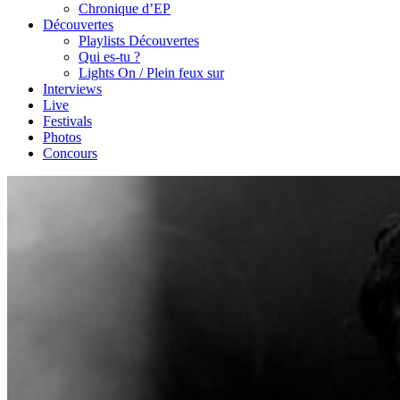
Chronique d’EP
Découvertes
Playlists Découvertes
Qui es-tu ?
Lights On / Plein feux sur
Interviews
Live
Festivals
Photos
Concours