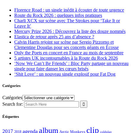
Florence Road : un single inédit à écouter de toute urgence
Route du Rock 2026 : quelques infos pratiques
Charli XCX sur scène avec The Strokes pour ‘Take It or
Leave It’
Mercury Prize 2026 : Découvrez la liste des douze nommés
Elastica de retour après 25 ans d’absence ?
Calvin Harris rejoint sur scène par Sergio Pizzorno et
Clementine Douglas pour ses concerts géants en Écosse
Only the Poets en concert en France au mois de septembre
5 artistes UK incontournables à la Route du Rock 2026
‘Now We Can’t Be Friends’ : Bloc Party partage un nouveau
single pour faire danser les cœurs brisés
‘Shit Love’ : un nouveau single explosif pour Fat Dog
Catégories
Catégories
Search for:
Étiquettes
clip
album
2017
agenda
Arctic Monkeys
2018
coldplay