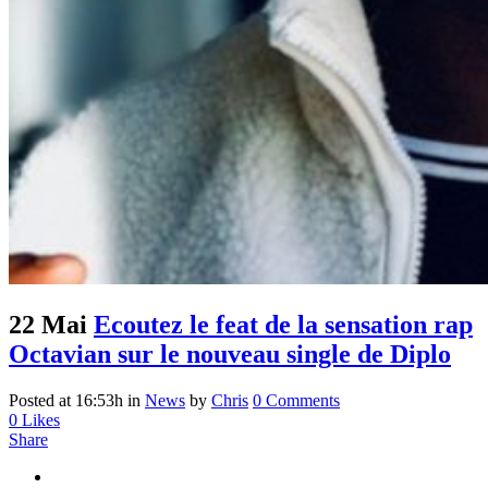
22 Mai
Ecoutez le feat de la sensation rap
Octavian sur le nouveau single de Diplo
Posted at 16:53h
in
News
by
Chris
0 Comments
0
Likes
Share