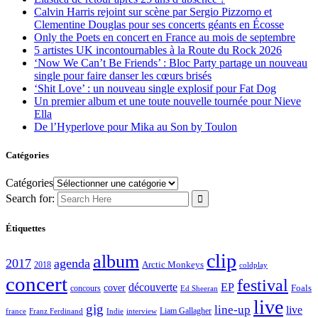
Calvin Harris rejoint sur scène par Sergio Pizzorno et
Clementine Douglas pour ses concerts géants en Écosse
Only the Poets en concert en France au mois de septembre
5 artistes UK incontournables à la Route du Rock 2026
‘Now We Can’t Be Friends’ : Bloc Party partage un nouveau
single pour faire danser les cœurs brisés
‘Shit Love’ : un nouveau single explosif pour Fat Dog
Un premier album et une toute nouvelle tournée pour Nieve
Ella
De l’Hyperlove pour Mika au Son by Toulon
Catégories
Catégories
Search for:
Étiquettes
clip
album
2017
agenda
Arctic Monkeys
2018
coldplay
concert
festival
découverte
EP
cover
Foals
concours
Ed Sheeran
live
gig
line-up
live
Liam Gallagher
france
Franz Ferdinand
Indie
interview