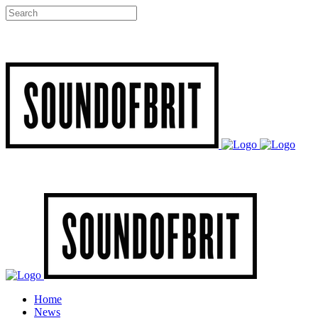
Home
News