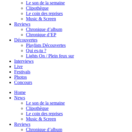
Le son de la semaine
Clipothèque
Le coin des reprises
Music & Screen
Reviews
Chronique d’album
Chronique d’EP
Découvertes
Playlists Découvertes
Qui es-tu ?
Lights On / Plein feux sur
Interviews
Live
Festivals
Photos
Concours
Home
News
Le son de la semaine
Clipothèque
Le coin des reprises
Music & Screen
Reviews
Chronique d’album