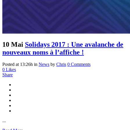
10 Mai
Solidays 2017 : Une avalanche de
nouveaux noms à l’affiche !
Posted at 13:26h
in
News
by
Chris
0 Comments
0
Likes
Share
...