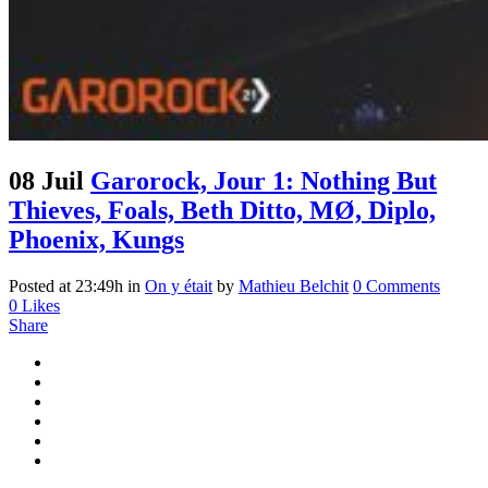
08 Juil
Garorock, Jour 1: Nothing But
Thieves, Foals, Beth Ditto, MØ, Diplo,
Phoenix, Kungs
Posted at 23:49h
in
On y était
by
Mathieu Belchit
0 Comments
0
Likes
Share