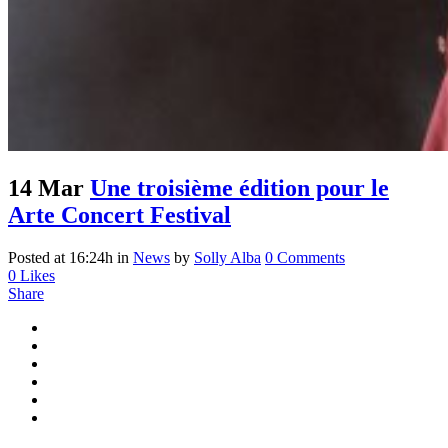
14 Mar
Une troisième édition pour le
Arte Concert Festival
Posted at 16:24h
in
News
by
Solly Alba
0 Comments
0
Likes
Share