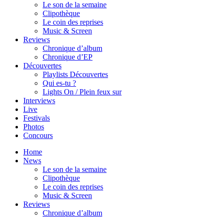
Le son de la semaine
Clipothèque
Le coin des reprises
Music & Screen
Reviews
Chronique d’album
Chronique d’EP
Découvertes
Playlists Découvertes
Qui es-tu ?
Lights On / Plein feux sur
Interviews
Live
Festivals
Photos
Concours
Home
News
Le son de la semaine
Clipothèque
Le coin des reprises
Music & Screen
Reviews
Chronique d’album