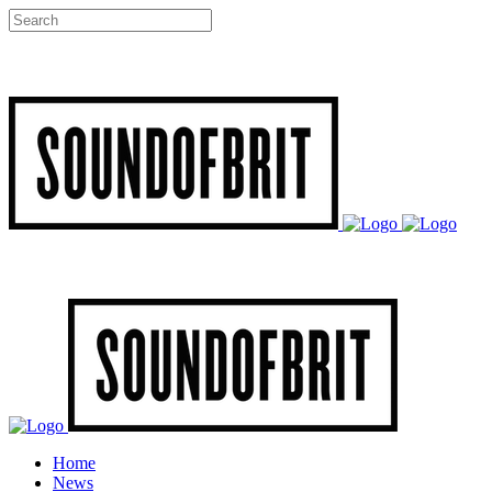
Home
News