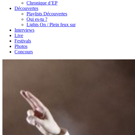
Chronique d’EP
Découvertes
Playlists Découvertes
Qui es-tu ?
Lights On / Plein feux sur
Interviews
Live
Festivals
Photos
Concours