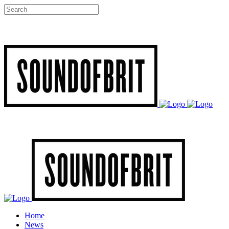
Home
News