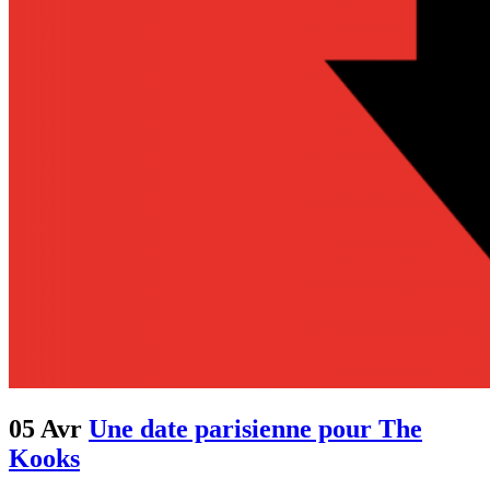
05 Avr
Une date parisienne pour The
Kooks