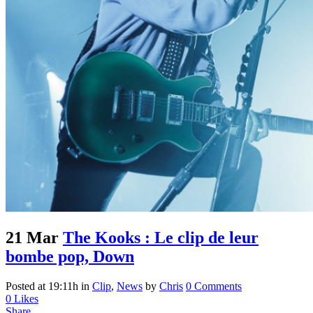
21 Mar
The Kooks : Le clip de leur
bombe pop, Down
Posted at 19:11h
in
Clip
,
News
by
Chris
0 Comments
0
Likes
Share