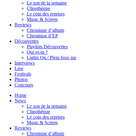
Le son de la semaine
Clipothèque
Le coin des reprises
Music & Screen
Reviews
Chronique d’album
Chronique d’EP
Découvertes
Playlists Découvertes
Qui es-tu ?
Lights On / Plein feux sur
Interviews
Live
Festivals
Photos
Concours
Home
News
Le son de la semaine
Clipothèque
Le coin des reprises
Music & Screen
Reviews
Chronique d’album