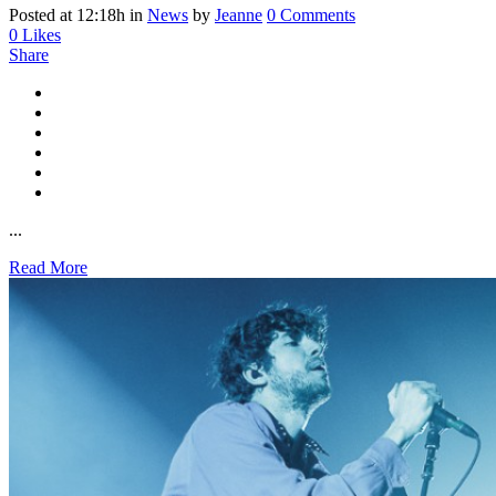
Posted at 12:18h
in
News
by
Jeanne
0 Comments
0
Likes
Share
...
Read More