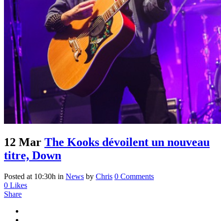
12 Mar
The Kooks dévoilent un nouveau
titre, Down
Posted at 10:30h
in
News
by
Chris
0 Comments
0
Likes
Share