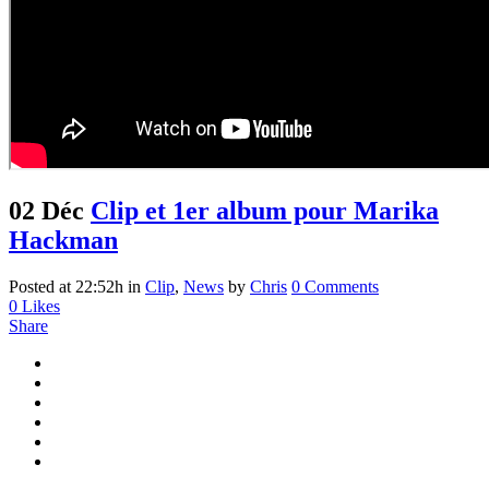
02 Déc
Clip et 1er album pour Marika
Hackman
Posted at 22:52h
in
Clip
,
News
by
Chris
0 Comments
0
Likes
Share