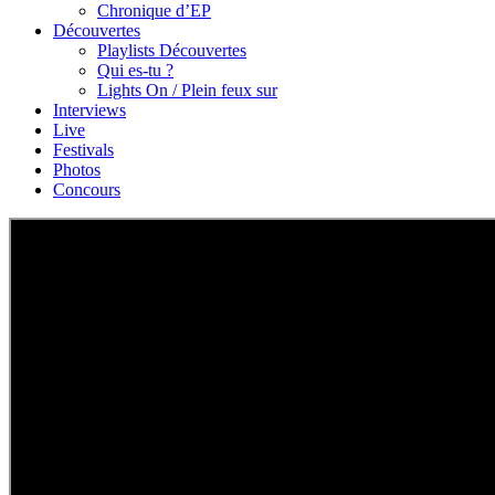
Chronique d’EP
Découvertes
Playlists Découvertes
Qui es-tu ?
Lights On / Plein feux sur
Interviews
Live
Festivals
Photos
Concours