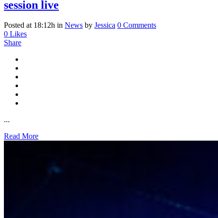
session live
Posted at 18:12h
in
News
by
Jessica
0 Comments
0
Likes
Share
...
Read More