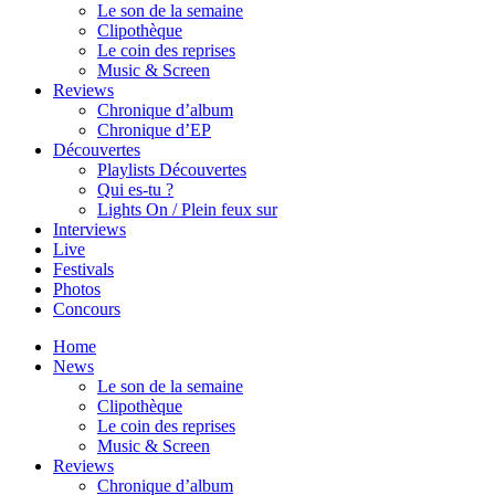
Le son de la semaine
Clipothèque
Le coin des reprises
Music & Screen
Reviews
Chronique d’album
Chronique d’EP
Découvertes
Playlists Découvertes
Qui es-tu ?
Lights On / Plein feux sur
Interviews
Live
Festivals
Photos
Concours
Home
News
Le son de la semaine
Clipothèque
Le coin des reprises
Music & Screen
Reviews
Chronique d’album