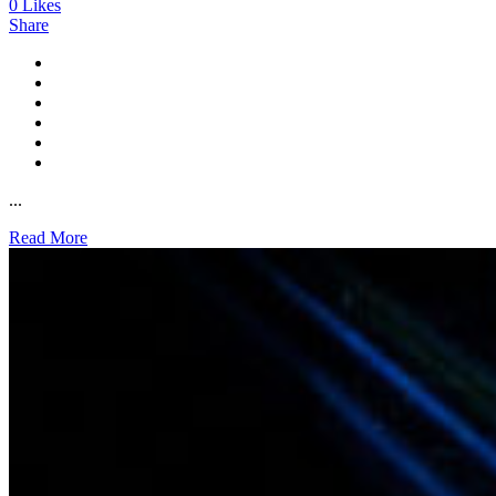
0
Likes
Share
...
Read More