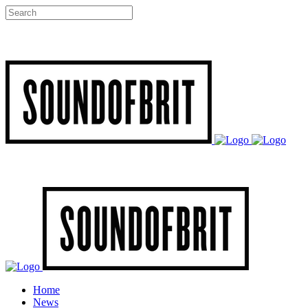
Home
News