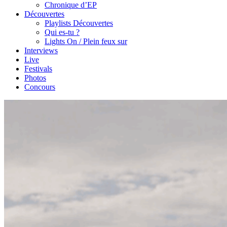
Chronique d’EP
Découvertes
Playlists Découvertes
Qui es-tu ?
Lights On / Plein feux sur
Interviews
Live
Festivals
Photos
Concours