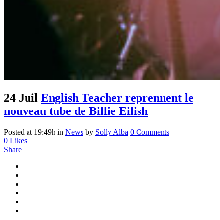
24 Juil
English Teacher reprennent le
nouveau tube de Billie Eilish
Posted at 19:49h
in
News
by
Solly Alba
0 Comments
0
Likes
Share