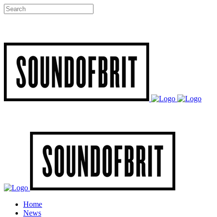
Home
News