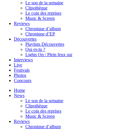
Le son de la semaine
Clipothèque
Le coin des reprises
Music & Screen
Reviews
Chronique d’album
Chronique d’EP
Découvertes
Playlists Découvertes
Qui es-tu ?
Lights On / Plein feux sur
Interviews
Live
Festivals
Photos
Concours
Home
News
Le son de la semaine
Clipothèque
Le coin des reprises
Music & Screen
Reviews
Chronique d’album