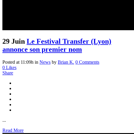
29 Juin
Le Festival Transfer (Lyon)
annonce son premier nom
Posted at 11:09h
in
News
by
Brian K.
0 Comments
0
Likes
Share
...
Read More