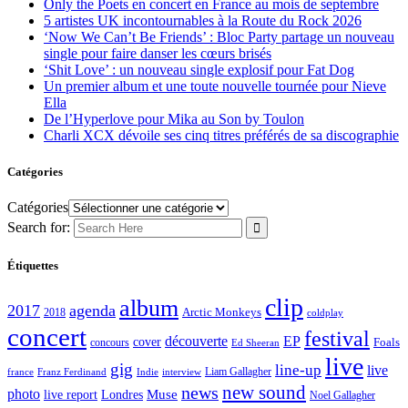
Only the Poets en concert en France au mois de septembre
5 artistes UK incontournables à la Route du Rock 2026
‘Now We Can’t Be Friends’ : Bloc Party partage un nouveau
single pour faire danser les cœurs brisés
‘Shit Love’ : un nouveau single explosif pour Fat Dog
Un premier album et une toute nouvelle tournée pour Nieve
Ella
De l’Hyperlove pour Mika au Son by Toulon
Charli XCX dévoile ses cinq titres préférés de sa discographie
Catégories
Catégories
Search for:
Étiquettes
clip
album
2017
agenda
Arctic Monkeys
2018
coldplay
concert
festival
découverte
EP
cover
Foals
concours
Ed Sheeran
live
gig
line-up
live
Liam Gallagher
france
Franz Ferdinand
Indie
interview
new sound
news
photo
live report
Muse
Londres
Noel Gallagher