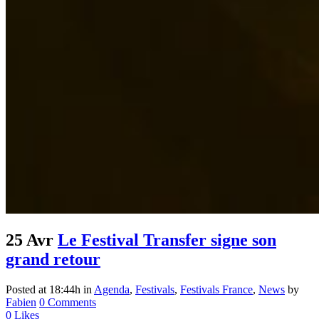
25 Avr
Le Festival Transfer signe son
grand retour
Posted at 18:44h
in
Agenda
,
Festivals
,
Festivals France
,
News
by
Fabien
0 Comments
0
Likes