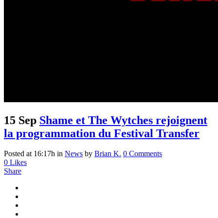
15 Sep
Shame et The Wytches rejoignent
la programmation du Festival Transfer
Posted at 16:17h
in
News
by
Brian K.
0 Comments
0
Likes
Share