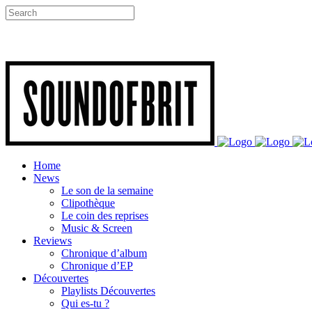
Home
News
Le son de la semaine
Clipothèque
Le coin des reprises
Music & Screen
Reviews
Chronique d’album
Chronique d’EP
Découvertes
Playlists Découvertes
Qui es-tu ?