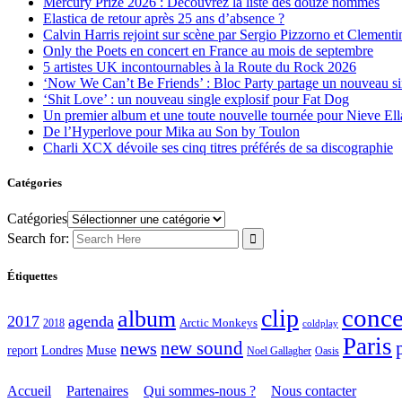
Mercury Prize 2026 : Découvrez la liste des douze nommés
Elastica de retour après 25 ans d’absence ?
Calvin Harris rejoint sur scène par Sergio Pizzorno et Clement
Only the Poets en concert en France au mois de septembre
5 artistes UK incontournables à la Route du Rock 2026
‘Now We Can’t Be Friends’ : Bloc Party partage un nouveau sin
‘Shit Love’ : un nouveau single explosif pour Fat Dog
Un premier album et une toute nouvelle tournée pour Nieve Ell
De l’Hyperlove pour Mika au Son by Toulon
Charli XCX dévoile ses cinq titres préférés de sa discographie
Catégories
Catégories
Search for:
Étiquettes
conce
clip
album
2017
agenda
Arctic Monkeys
2018
coldplay
Paris
new sound
news
report
Muse
Londres
Noel Gallagher
Oasis
Accueil
Partenaires
Qui sommes-nous ?
Nous contacter