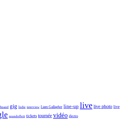
live
gig
line-up
live photo
live
Liam Gallagher
dinand
Indie
interview
gle
vidéo
tournée
tickets
électro
soundofbrit