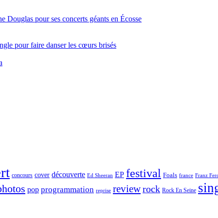
ine Douglas pour ses concerts géants en Écosse
gle pour faire danser les cœurs brisés
a
rt
festival
découverte
EP
cover
Foals
concours
france
Franz Fer
Ed Sheeran
sin
photos
review
rock
programmation
pop
reprise
Rock En Seine