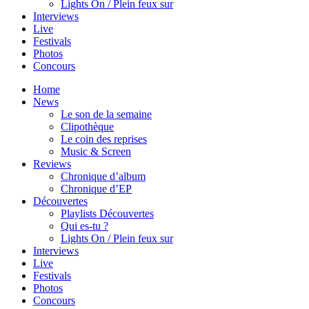
Lights On / Plein feux sur
Interviews
Live
Festivals
Photos
Concours
Home
News
Le son de la semaine
Clipothèque
Le coin des reprises
Music & Screen
Reviews
Chronique d’album
Chronique d’EP
Découvertes
Playlists Découvertes
Qui es-tu ?
Lights On / Plein feux sur
Interviews
Live
Festivals
Photos
Concours