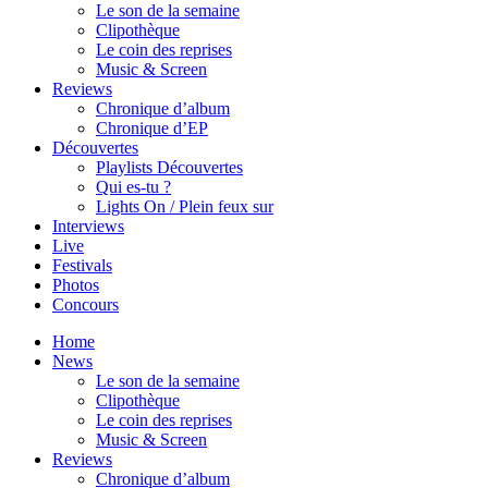
Le son de la semaine
Clipothèque
Le coin des reprises
Music & Screen
Reviews
Chronique d’album
Chronique d’EP
Découvertes
Playlists Découvertes
Qui es-tu ?
Lights On / Plein feux sur
Interviews
Live
Festivals
Photos
Concours
Home
News
Le son de la semaine
Clipothèque
Le coin des reprises
Music & Screen
Reviews
Chronique d’album