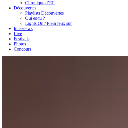
Chronique d’EP
Découvertes
Playlists Découvertes
Qui es-tu ?
Lights On / Plein feux sur
Interviews
Live
Festivals
Photos
Concours