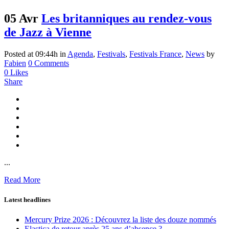
05 Avr
Les britanniques au rendez-vous
de Jazz à Vienne
Posted at 09:44h
in
Agenda
,
Festivals
,
Festivals France
,
News
by
Fabien
0 Comments
0
Likes
Share
...
Read More
Latest headlines
Mercury Prize 2026 : Découvrez la liste des douze nommés
Elastica de retour après 25 ans d’absence ?