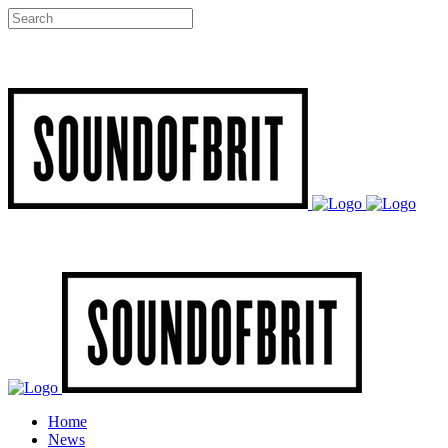
Home
News