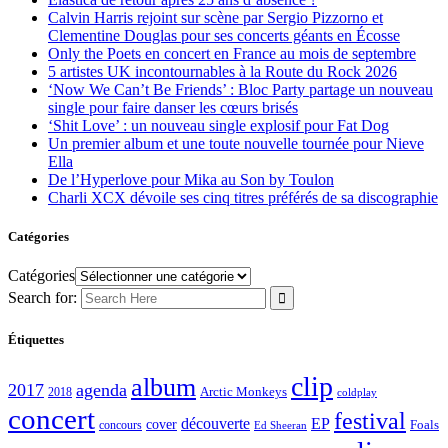
Calvin Harris rejoint sur scène par Sergio Pizzorno et
Clementine Douglas pour ses concerts géants en Écosse
Only the Poets en concert en France au mois de septembre
5 artistes UK incontournables à la Route du Rock 2026
‘Now We Can’t Be Friends’ : Bloc Party partage un nouveau
single pour faire danser les cœurs brisés
‘Shit Love’ : un nouveau single explosif pour Fat Dog
Un premier album et une toute nouvelle tournée pour Nieve
Ella
De l’Hyperlove pour Mika au Son by Toulon
Charli XCX dévoile ses cinq titres préférés de sa discographie
Catégories
Catégories
Search for:
Étiquettes
clip
album
2017
agenda
Arctic Monkeys
2018
coldplay
concert
festival
découverte
EP
cover
Foals
concours
Ed Sheeran