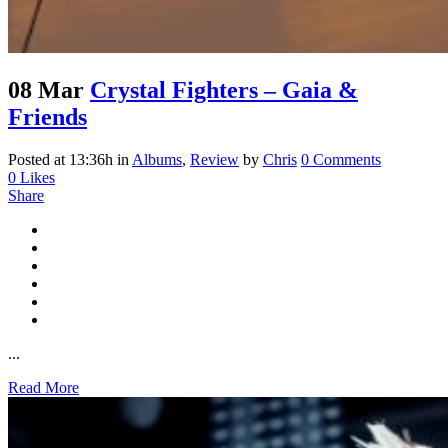
08 Mar
Crystal Fighters – Gaia &
Friends
Posted at 13:36h
in
Albums
,
Review
by
Chris
0 Comments
0
Likes
Share
...
Read More