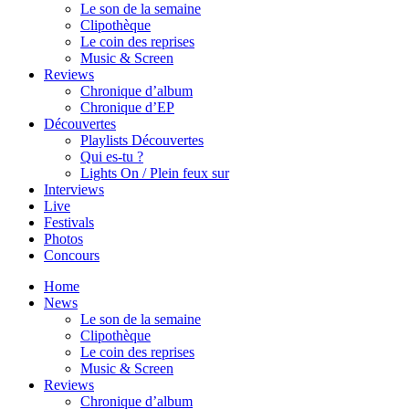
Le son de la semaine
Clipothèque
Le coin des reprises
Music & Screen
Reviews
Chronique d’album
Chronique d’EP
Découvertes
Playlists Découvertes
Qui es-tu ?
Lights On / Plein feux sur
Interviews
Live
Festivals
Photos
Concours
Home
News
Le son de la semaine
Clipothèque
Le coin des reprises
Music & Screen
Reviews
Chronique d’album