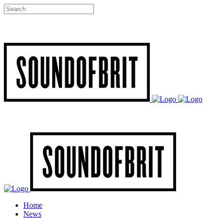
Home
News