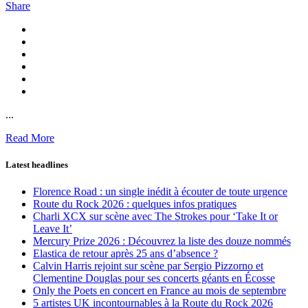
Share
...
Read More
Latest headlines
Florence Road : un single inédit à écouter de toute urgence
Route du Rock 2026 : quelques infos pratiques
Charli XCX sur scène avec The Strokes pour ‘Take It or
Leave It’
Mercury Prize 2026 : Découvrez la liste des douze nommés
Elastica de retour après 25 ans d’absence ?
Calvin Harris rejoint sur scène par Sergio Pizzorno et
Clementine Douglas pour ses concerts géants en Écosse
Only the Poets en concert en France au mois de septembre
5 artistes UK incontournables à la Route du Rock 2026