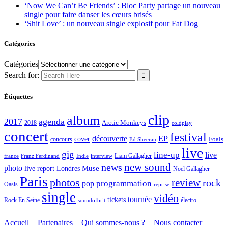
‘Now We Can’t Be Friends’ : Bloc Party partage un nouveau
single pour faire danser les cœurs brisés
‘Shit Love’ : un nouveau single explosif pour Fat Dog
Catégories
Catégories
Search for:
Étiquettes
clip
album
2017
agenda
Arctic Monkeys
2018
coldplay
concert
festival
découverte
EP
cover
Foals
concours
Ed Sheeran
live
gig
line-up
live
Liam Gallagher
france
Franz Ferdinand
Indie
interview
new sound
news
photo
live report
Muse
Londres
Noel Gallagher
Paris
photos
review
rock
programmation
pop
Oasis
reprise
single
vidéo
tournée
tickets
électro
Rock En Seine
soundofbrit
Accueil
Partenaires
Qui sommes-nous ?
Nous contacter