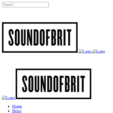
Home
News