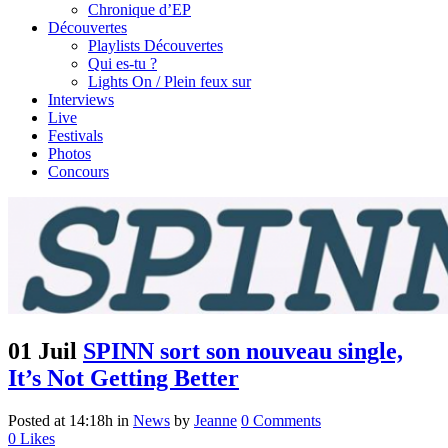
Chronique d’EP
Découvertes
Playlists Découvertes
Qui es-tu ?
Lights On / Plein feux sur
Interviews
Live
Festivals
Photos
Concours
01 Juil
SPINN sort son nouveau single,
It’s Not Getting Better
Posted at 14:18h
in
News
by
Jeanne
0 Comments
0
Likes