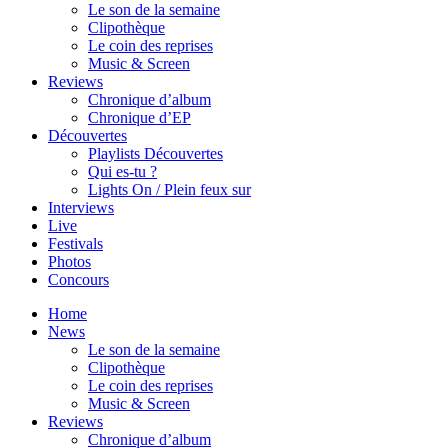
Le son de la semaine
Clipothèque
Le coin des reprises
Music & Screen
Reviews
Chronique d’album
Chronique d’EP
Découvertes
Playlists Découvertes
Qui es-tu ?
Lights On / Plein feux sur
Interviews
Live
Festivals
Photos
Concours
Home
News
Le son de la semaine
Clipothèque
Le coin des reprises
Music & Screen
Reviews
Chronique d’album