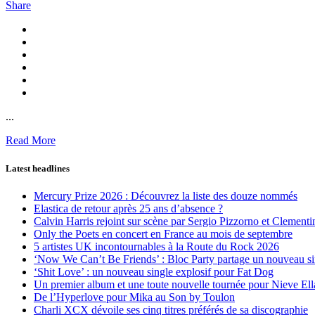
Share
...
Read More
Latest headlines
Mercury Prize 2026 : Découvrez la liste des douze nommés
Elastica de retour après 25 ans d’absence ?
Calvin Harris rejoint sur scène par Sergio Pizzorno et Clement
Only the Poets en concert en France au mois de septembre
5 artistes UK incontournables à la Route du Rock 2026
‘Now We Can’t Be Friends’ : Bloc Party partage un nouveau sin
‘Shit Love’ : un nouveau single explosif pour Fat Dog
Un premier album et une toute nouvelle tournée pour Nieve Ell
De l’Hyperlove pour Mika au Son by Toulon
Charli XCX dévoile ses cinq titres préférés de sa discographie