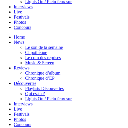
Lights On / Plein feux sur
Interviews
Live
Festivals
Photos
Concours
Home
News
Le son de la semaine
Clipothèque
Le coin des reprises
Music & Screen
Reviews
Chronique d’album
Chronique d’EP
Découvertes
Playlists Découvertes
Qui es-tu ?
Lights On / Plein feux sur
Interviews
Live
Festivals
Photos
Concours