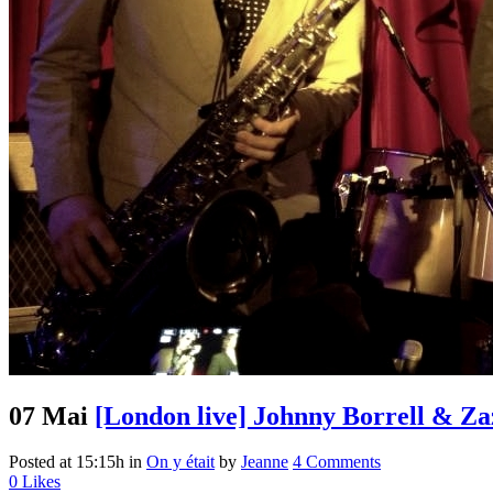
07 Mai
[London live] Johnny Borrell & Za
Posted at 15:15h
in
On y était
by
Jeanne
4 Comments
0
Likes