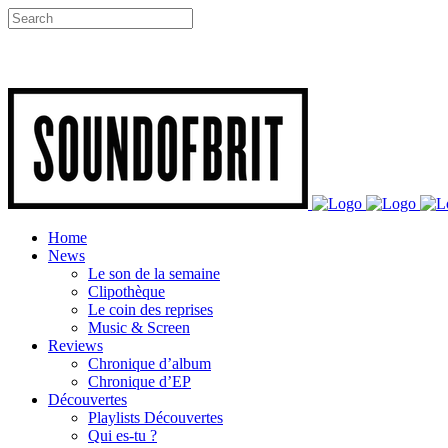
Home
News
Le son de la semaine
Clipothèque
Le coin des reprises
Music & Screen
Reviews
Chronique d’album
Chronique d’EP
Découvertes
Playlists Découvertes
Qui es-tu ?