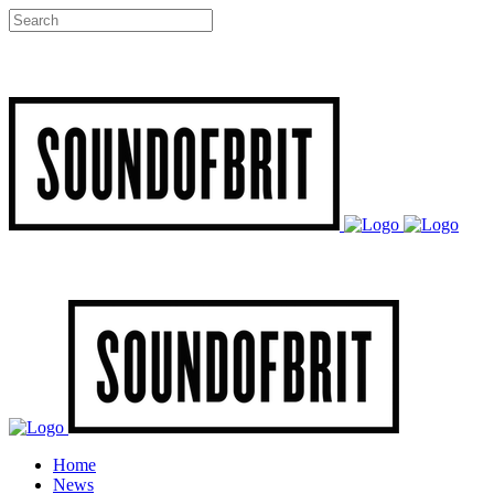
Home
News