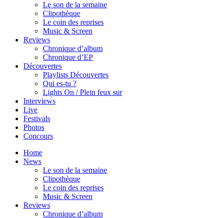
Le son de la semaine
Clipothèque
Le coin des reprises
Music & Screen
Reviews
Chronique d’album
Chronique d’EP
Découvertes
Playlists Découvertes
Qui es-tu ?
Lights On / Plein feux sur
Interviews
Live
Festivals
Photos
Concours
Home
News
Le son de la semaine
Clipothèque
Le coin des reprises
Music & Screen
Reviews
Chronique d’album