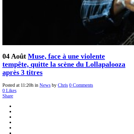
04 Août
Muse, face à une violente
tempête, quitte la scène du Lollapalooza
après 3 titres
Posted at 11:20h
in
News
by
Chris
0 Comments
0
Likes
Share