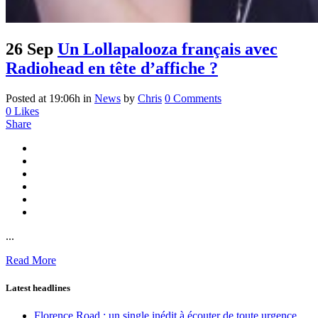
26 Sep
Un Lollapalooza français avec
Radiohead en tête d’affiche ?
Posted at 19:06h
in
News
by
Chris
0 Comments
0
Likes
Share
...
Read More
Latest headlines
Florence Road : un single inédit à écouter de toute urgence