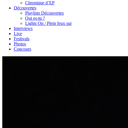
Chronique d’EP
Découvertes
Playlists Découvertes
Qui es-tu ?
Lights On / Plein feux sur
Interviews
Live
Festivals
Photos
Concours