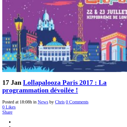
17 Jan
Lollapalooza Paris 2017 : La
programmation dévoilée !
Posted at 18:08h
in
News
by
Chris
0 Comments
0
Likes
Share