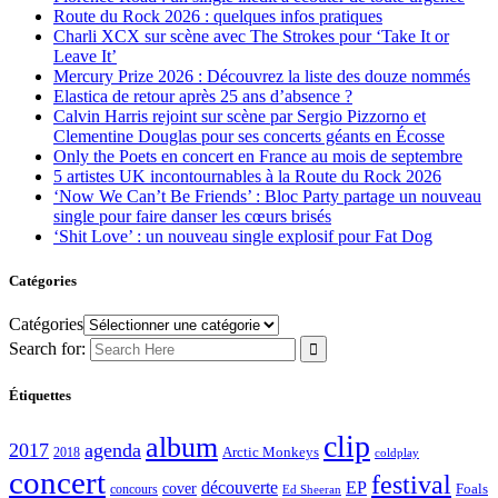
Route du Rock 2026 : quelques infos pratiques
Charli XCX sur scène avec The Strokes pour ‘Take It or
Leave It’
Mercury Prize 2026 : Découvrez la liste des douze nommés
Elastica de retour après 25 ans d’absence ?
Calvin Harris rejoint sur scène par Sergio Pizzorno et
Clementine Douglas pour ses concerts géants en Écosse
Only the Poets en concert en France au mois de septembre
5 artistes UK incontournables à la Route du Rock 2026
‘Now We Can’t Be Friends’ : Bloc Party partage un nouveau
single pour faire danser les cœurs brisés
‘Shit Love’ : un nouveau single explosif pour Fat Dog
Catégories
Catégories
Search for:
Étiquettes
clip
album
2017
agenda
Arctic Monkeys
2018
coldplay
concert
festival
découverte
EP
cover
Foals
concours
Ed Sheeran