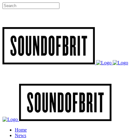
Home
News