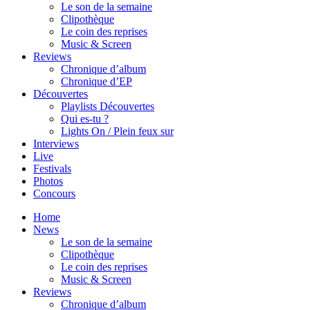
Le son de la semaine
Clipothèque
Le coin des reprises
Music & Screen
Reviews
Chronique d’album
Chronique d’EP
Découvertes
Playlists Découvertes
Qui es-tu ?
Lights On / Plein feux sur
Interviews
Live
Festivals
Photos
Concours
Home
News
Le son de la semaine
Clipothèque
Le coin des reprises
Music & Screen
Reviews
Chronique d’album