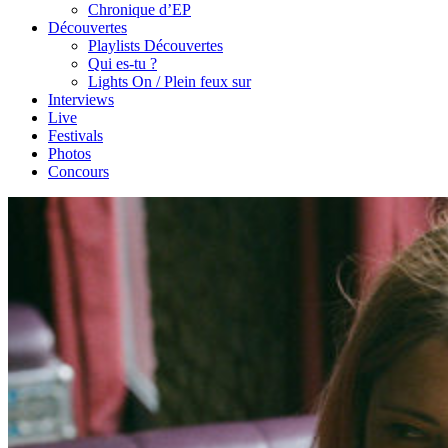
Chronique d’EP
Découvertes
Playlists Découvertes
Qui es-tu ?
Lights On / Plein feux sur
Interviews
Live
Festivals
Photos
Concours