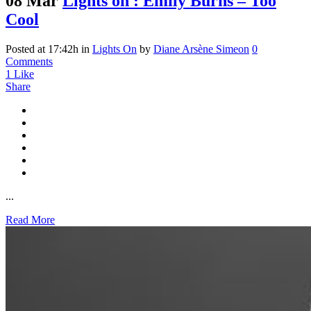
08 Mar
Lights on : Emily Burns – Too
Cool
Posted at 17:42h
in
Lights On
by
Diane Arsène Simeon
0
Comments
1
Like
Share
...
Read More