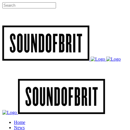
Home
News