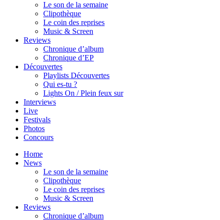
Le son de la semaine
Clipothèque
Le coin des reprises
Music & Screen
Reviews
Chronique d’album
Chronique d’EP
Découvertes
Playlists Découvertes
Qui es-tu ?
Lights On / Plein feux sur
Interviews
Live
Festivals
Photos
Concours
Home
News
Le son de la semaine
Clipothèque
Le coin des reprises
Music & Screen
Reviews
Chronique d’album