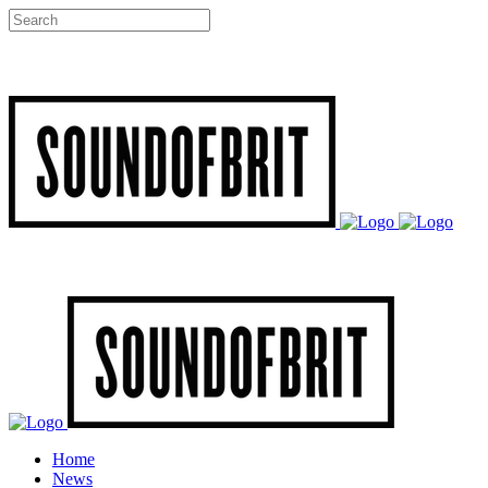
Home
News