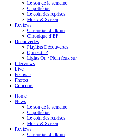
Le son de la semaine
Clipothèque
Le coin des reprises
Music & Screen
Reviews
Chronique d’album
Chronique d’EP
Découvertes
Playlists Découvertes
Qui es-tu ?
Lights On / Plein feux sur
Interviews
Live
Festivals
Photos
Concours
Home
News
Le son de la semaine
Clipothèque
Le coin des reprises
Music & Screen
Reviews
Chronique d’album