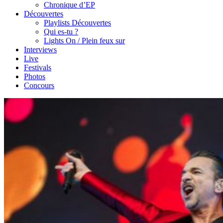
Chronique d’EP
Découvertes
Playlists Découvertes
Qui es-tu ?
Lights On / Plein feux sur
Interviews
Live
Festivals
Photos
Concours