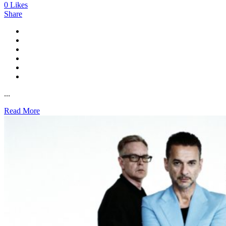
0
Likes
Share
...
Read More