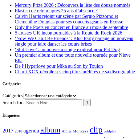
Mercury Prize 2026 : Découvrez la liste des douze nommés
Elastica de retour après 25 ans d’absence ?
Calvin Harris rejoint sur scène par Sergio Pizzorno et
Clementine Douglas pour ses concerts géants en Écosse
Only the Poets en concert en France au mois de septembre
5 artistes UK incontournables à la Route du Rock 2026
‘Now We Can’t Be Friends’ : Bloc Party partage un nouveau
single pour faire danser les cœurs brisés
‘Shit Love’ : un nouveau single explosif pour Fat Dog
Un premier album et une toute nouvelle tournée pour Nieve
Ella
De l’Hyperlove pour Mika au Son by Toulon
Charli XCX dévoile ses cinq titres préférés de sa discographie
Catégories
Catégories
Search for:
Étiquettes
clip
album
2017
agenda
Arctic Monkeys
2018
coldplay