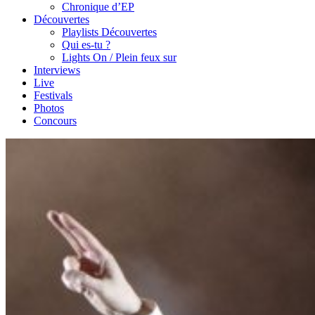
Chronique d’EP
Découvertes
Playlists Découvertes
Qui es-tu ?
Lights On / Plein feux sur
Interviews
Live
Festivals
Photos
Concours