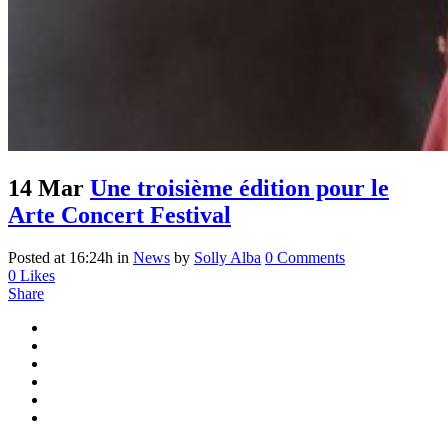
14 Mar
Une troisième édition pour le
Arte Concert Festival
Posted at 16:24h
in
News
by
Solly Alba
0 Comments
0
Likes
Share