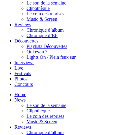
Le son de la semaine
Clipothèque
Le coin des reprises
Music & Screen
Reviews
Chronique d’album
Chronique d’EP
Découvertes
Playlists Découvertes
Qui es-tu ?
Lights On / Plein feux sur
Interviews
Live
Festivals
Photos
Concours
Home
News
Le son de la semaine
Clipothèque
Le coin des reprises
Music & Screen
Reviews
Chronique d’album