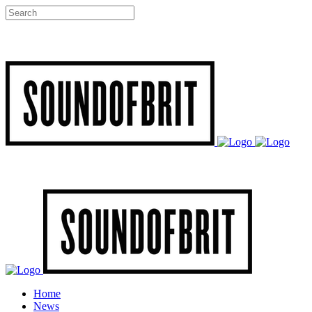
Home
News