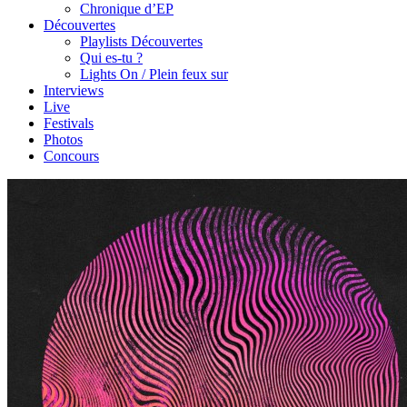
Chronique d’EP
Découvertes
Playlists Découvertes
Qui es-tu ?
Lights On / Plein feux sur
Interviews
Live
Festivals
Photos
Concours