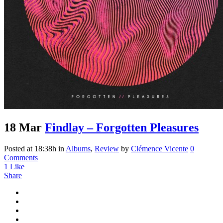
18 Mar
Findlay – Forgotten Pleasures
Posted at 18:38h
in
Albums
,
Review
by
Clémence Vicente
0
Comments
1
Like
Share