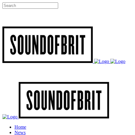
Home
News