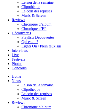
Le son de la semaine
Clipothèque
Le coin des reprises
Music & Screen
Reviews
Chronique d’album
Chronique d’EP
Découvertes
Playlists Découvertes
Qui es-tu ?
Lights On / Plein feux sur
Interviews
Live
Festivals
Photos
Concours
Home
News
Le son de la semaine
Clipothèque
Le coin des reprises
Music & Screen
Reviews
Chronique d’album