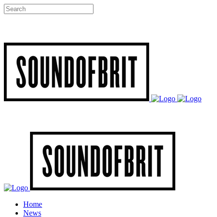
Home
News