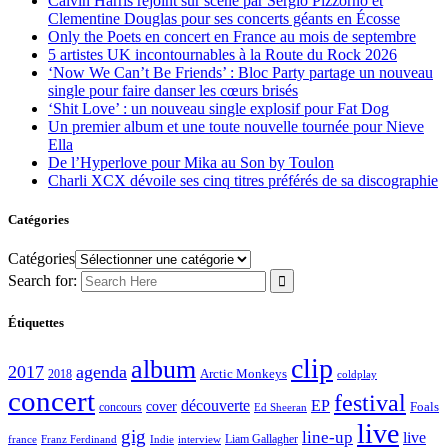
Calvin Harris rejoint sur scène par Sergio Pizzorno et
Clementine Douglas pour ses concerts géants en Écosse
Only the Poets en concert en France au mois de septembre
5 artistes UK incontournables à la Route du Rock 2026
‘Now We Can’t Be Friends’ : Bloc Party partage un nouveau
single pour faire danser les cœurs brisés
‘Shit Love’ : un nouveau single explosif pour Fat Dog
Un premier album et une toute nouvelle tournée pour Nieve
Ella
De l’Hyperlove pour Mika au Son by Toulon
Charli XCX dévoile ses cinq titres préférés de sa discographie
Catégories
Catégories
Search for:
Étiquettes
clip
album
2017
agenda
Arctic Monkeys
2018
coldplay
concert
festival
découverte
EP
cover
Foals
concours
Ed Sheeran
live
gig
line-up
live
Liam Gallagher
france
Franz Ferdinand
Indie
interview