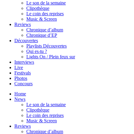
Le son de la semaine
Clipothèque
Le coin des reprises
Music & Screen
Reviews
Chronique d’album
Chronique d’EP
Découvertes
Playlists Découvertes
Qui es-tu ?
Lights On / Plein feux sur
Interviews
Live
Festivals
Photos
Concours
Home
News
Le son de la semaine
Clipothèque
Le coin des reprises
Music & Screen
Reviews
Chronique d’album