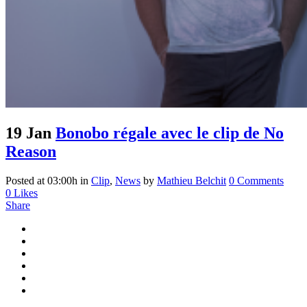
19 Jan
Bonobo régale avec le clip de No
Reason
Posted at 03:00h
in
Clip
,
News
by
Mathieu Belchit
0 Comments
0
Likes
Share