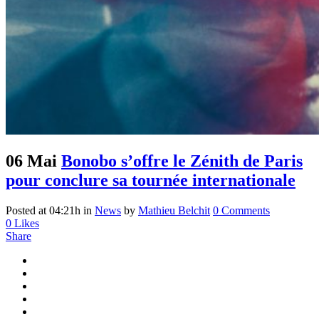
06 Mai
Bonobo s’offre le Zénith de Paris
pour conclure sa tournée internationale
Posted at 04:21h
in
News
by
Mathieu Belchit
0 Comments
0
Likes
Share