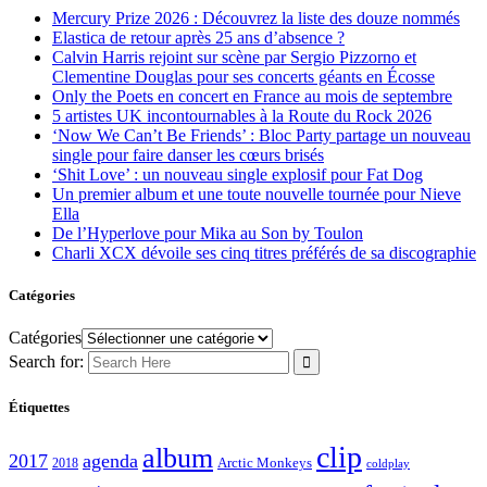
Mercury Prize 2026 : Découvrez la liste des douze nommés
Elastica de retour après 25 ans d’absence ?
Calvin Harris rejoint sur scène par Sergio Pizzorno et
Clementine Douglas pour ses concerts géants en Écosse
Only the Poets en concert en France au mois de septembre
5 artistes UK incontournables à la Route du Rock 2026
‘Now We Can’t Be Friends’ : Bloc Party partage un nouveau
single pour faire danser les cœurs brisés
‘Shit Love’ : un nouveau single explosif pour Fat Dog
Un premier album et une toute nouvelle tournée pour Nieve
Ella
De l’Hyperlove pour Mika au Son by Toulon
Charli XCX dévoile ses cinq titres préférés de sa discographie
Catégories
Catégories
Search for:
Étiquettes
clip
album
2017
agenda
Arctic Monkeys
2018
coldplay