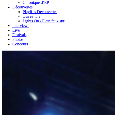
Chronique d’EP
Découvertes
Playlists Découvertes
Qui es-tu ?
Lights On / Plein feux sur
Interviews
Live
Festivals
Photos
Concours