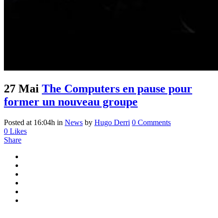
27 Mai
The Computers en pause pour
former un nouveau groupe
Posted at 16:04h
in
News
by
Hugo Derri
0 Comments
0
Likes
Share
...