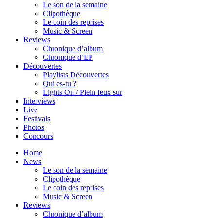
Le son de la semaine
Clipothèque
Le coin des reprises
Music & Screen
Reviews
Chronique d’album
Chronique d’EP
Découvertes
Playlists Découvertes
Qui es-tu ?
Lights On / Plein feux sur
Interviews
Live
Festivals
Photos
Concours
Home
News
Le son de la semaine
Clipothèque
Le coin des reprises
Music & Screen
Reviews
Chronique d’album