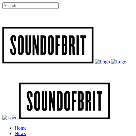
Home
News