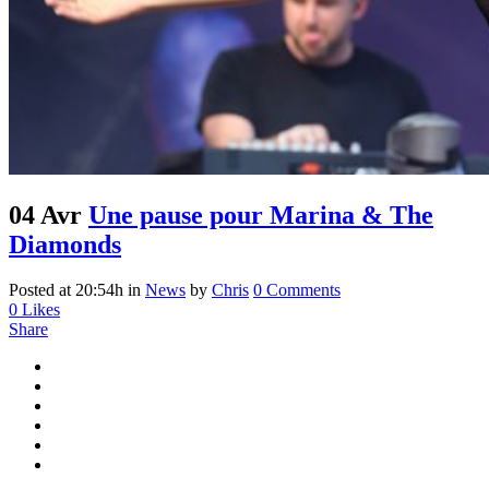
04 Avr
Une pause pour Marina & The
Diamonds
Posted at 20:54h
in
News
by
Chris
0 Comments
0
Likes
Share