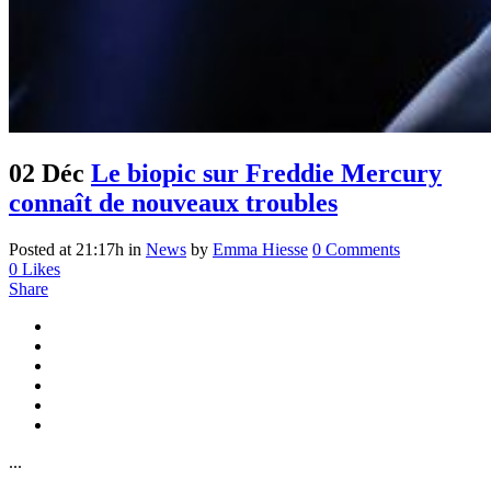
02 Déc
Le biopic sur Freddie Mercury
connaît de nouveaux troubles
Posted at 21:17h
in
News
by
Emma Hiesse
0 Comments
0
Likes
Share
...