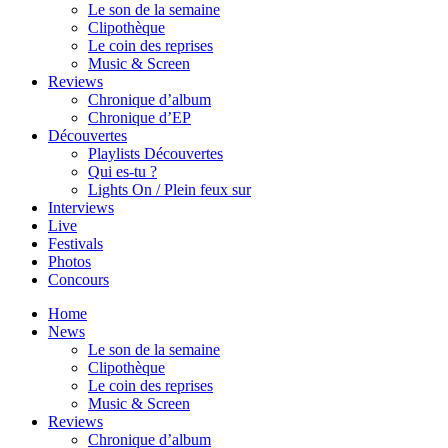
Le son de la semaine
Clipothèque
Le coin des reprises
Music & Screen
Reviews
Chronique d’album
Chronique d’EP
Découvertes
Playlists Découvertes
Qui es-tu ?
Lights On / Plein feux sur
Interviews
Live
Festivals
Photos
Concours
Home
News
Le son de la semaine
Clipothèque
Le coin des reprises
Music & Screen
Reviews
Chronique d’album