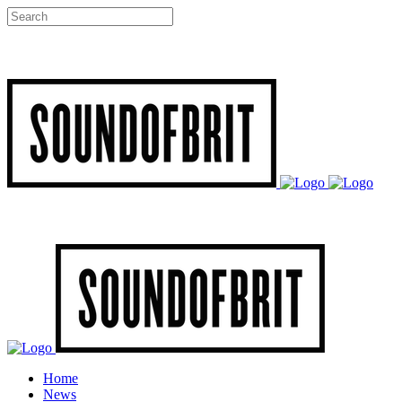
Home
News