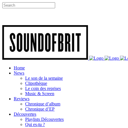
Home
News
Le son de la semaine
Clipothèque
Le coin des reprises
Music & Screen
Reviews
Chronique d’album
Chronique d’EP
Découvertes
Playlists Découvertes
Qui es-tu ?