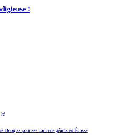
odigieuse !
It’
ine Douglas pour ses concerts géants en Écosse