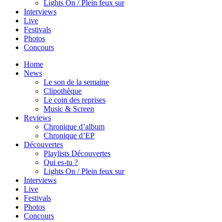
Lights On / Plein feux sur
Interviews
Live
Festivals
Photos
Concours
Home
News
Le son de la semaine
Clipothèque
Le coin des reprises
Music & Screen
Reviews
Chronique d’album
Chronique d’EP
Découvertes
Playlists Découvertes
Qui es-tu ?
Lights On / Plein feux sur
Interviews
Live
Festivals
Photos
Concours