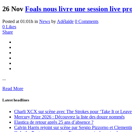
26 Nov
Foals nous livre une session live pr
Posted at 01:01h
in
News
by
Adélaïde
0 Comments
0
Likes
Share
...
Read More
Latest headlines
Charli XCX sur scène avec The Strokes pour ‘Take It or Leave 
Mercury Prize 2026 : Découvrez la liste des douze nommés
Elastica de retour après 25 ans d’absence ?
Calvin Harris rejoint sur scène par Sergio Pizzorno et Clement