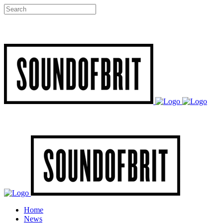
Home
News