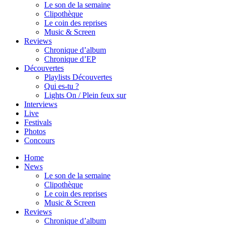
Le son de la semaine
Clipothèque
Le coin des reprises
Music & Screen
Reviews
Chronique d’album
Chronique d’EP
Découvertes
Playlists Découvertes
Qui es-tu ?
Lights On / Plein feux sur
Interviews
Live
Festivals
Photos
Concours
Home
News
Le son de la semaine
Clipothèque
Le coin des reprises
Music & Screen
Reviews
Chronique d’album