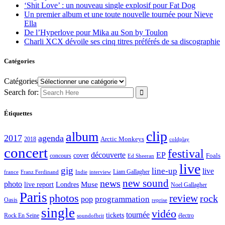
‘Shit Love’ : un nouveau single explosif pour Fat Dog
Un premier album et une toute nouvelle tournée pour Nieve
Ella
De l’Hyperlove pour Mika au Son by Toulon
Charli XCX dévoile ses cinq titres préférés de sa discographie
Catégories
Catégories
Search for:
Étiquettes
clip
album
2017
agenda
Arctic Monkeys
2018
coldplay
concert
festival
découverte
EP
cover
Foals
concours
Ed Sheeran
live
gig
line-up
live
Liam Gallagher
france
Franz Ferdinand
Indie
interview
new sound
news
photo
live report
Muse
Londres
Noel Gallagher
Paris
photos
review
rock
programmation
pop
Oasis
reprise
single
vidéo
tournée
tickets
électro
Rock En Seine
soundofbrit