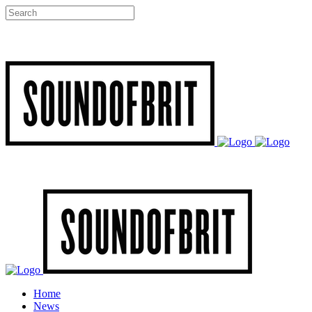
Home
News