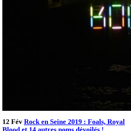
12 Fév
Rock en Seine 2019 : Foals, Royal
Blood et 14 autres noms dévoilés !