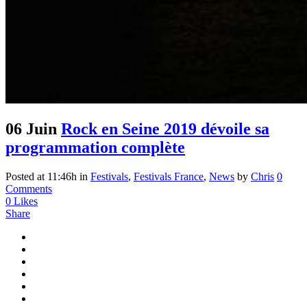
06 Juin
Rock en Seine 2019 dévoile sa
programmation complète
Posted at 11:46h
in
Festivals
,
Festivals France
,
News
by
Chris
0
Comments
0
Likes
Share