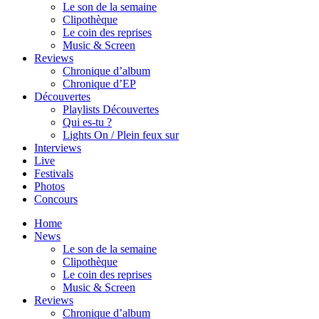
Le son de la semaine
Clipothèque
Le coin des reprises
Music & Screen
Reviews
Chronique d’album
Chronique d’EP
Découvertes
Playlists Découvertes
Qui es-tu ?
Lights On / Plein feux sur
Interviews
Live
Festivals
Photos
Concours
Home
News
Le son de la semaine
Clipothèque
Le coin des reprises
Music & Screen
Reviews
Chronique d’album