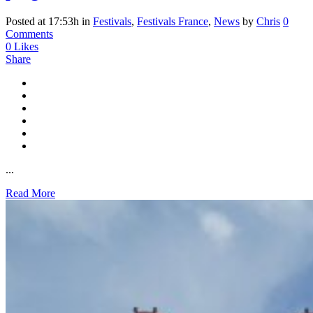
Posted at 17:53h
in
Festivals
,
Festivals France
,
News
by
Chris
0
Comments
0
Likes
Share
...
Read More