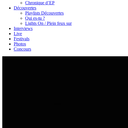
Chronique d’EP
Découvertes
Playlists Découvertes
Qui es-tu ?
Lights On / Plein feux sur
Interviews
Live
Festivals
Photos
Concours