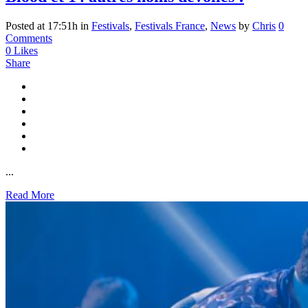
Posted at 17:51h
in
Festivals
,
Festivals France
,
News
by
Chris
0
Comments
0
Likes
Share
...
Read More