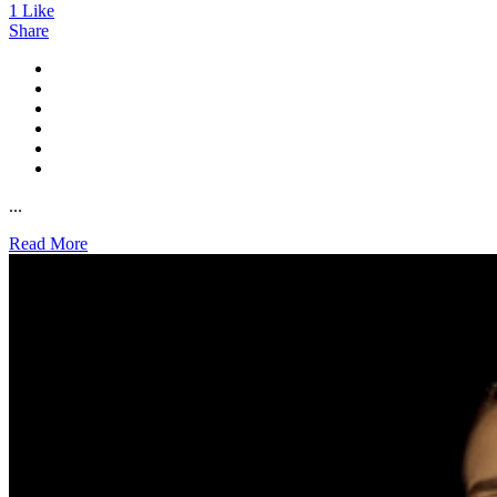
1
Like
Share
...
Read More