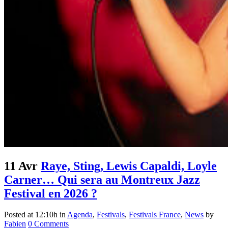
11 Avr
Raye, Sting, Lewis Capaldi, Loyle
Carner… Qui sera au Montreux Jazz
Festival en 2026 ?
Posted at 12:10h
in
Agenda
,
Festivals
,
Festivals France
,
News
by
Fabien
0 Comments