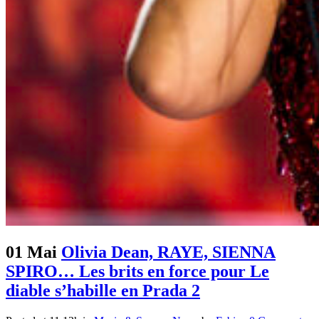
01 Mai
Olivia Dean, RAYE, SIENNA
SPIRO… Les brits en force pour Le
diable s’habille en Prada 2