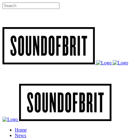
Home
News