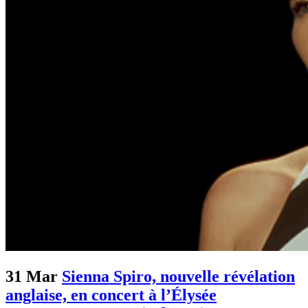
31 Mar
Sienna Spiro, nouvelle révélation
anglaise, en concert à l’Élysée