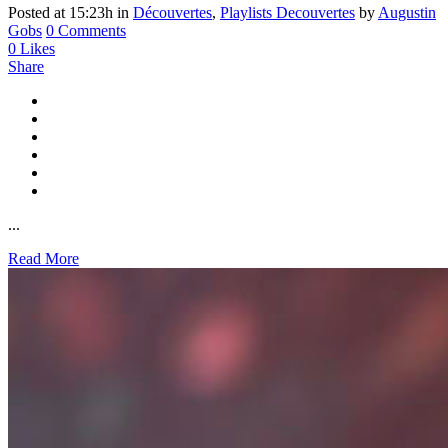
Posted at 15:23h
in
Découvertes
,
Playlists Decouvertes
by
Augustin
Gobs
0 Comments
0
Likes
Share
...
Read More