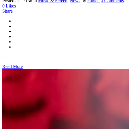
Posted at 11:13h
in
Music & Screen
,
News
by
Fabien
0 Comments
0
Likes
Share
...
Read More