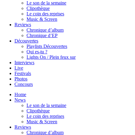
Le son de la semaine
Clipothèque
Le coin des reprises
Music & Screen
Reviews
Chronique d’album
Chronique d’EP
Découvertes
Playlists Découvertes
Qui es-tu ?
Lights On / Plein feux sur
Interviews
Live
Festivals
Photos
Concours
Home
News
Le son de la semaine
Clipothèque
Le coin des reprises
Music & Screen
Reviews
Chronique d’album