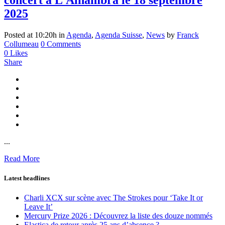
concert à L’Alhambra le 18 septembre
2025
Posted at 10:20h
in
Agenda
,
Agenda Suisse
,
News
by
Franck
Collumeau
0 Comments
0
Likes
Share
...
Read More
Latest headlines
Charli XCX sur scène avec The Strokes pour ‘Take It or
Leave It’
Mercury Prize 2026 : Découvrez la liste des douze nommés
Elastica de retour après 25 ans d’absence ?