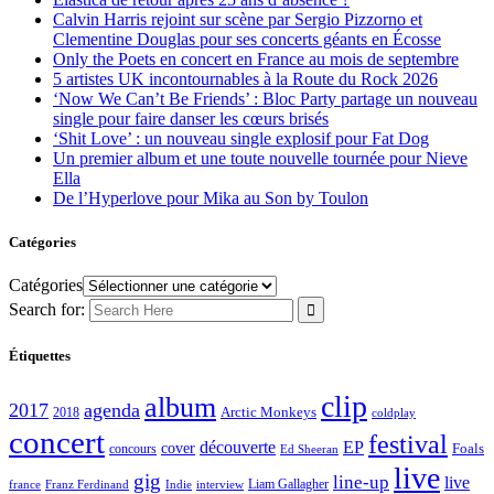
Calvin Harris rejoint sur scène par Sergio Pizzorno et
Clementine Douglas pour ses concerts géants en Écosse
Only the Poets en concert en France au mois de septembre
5 artistes UK incontournables à la Route du Rock 2026
‘Now We Can’t Be Friends’ : Bloc Party partage un nouveau
single pour faire danser les cœurs brisés
‘Shit Love’ : un nouveau single explosif pour Fat Dog
Un premier album et une toute nouvelle tournée pour Nieve
Ella
De l’Hyperlove pour Mika au Son by Toulon
Catégories
Catégories
Search for:
Étiquettes
clip
album
2017
agenda
Arctic Monkeys
2018
coldplay
concert
festival
découverte
EP
cover
Foals
concours
Ed Sheeran
live
gig
line-up
live
Liam Gallagher
france
Franz Ferdinand
Indie
interview