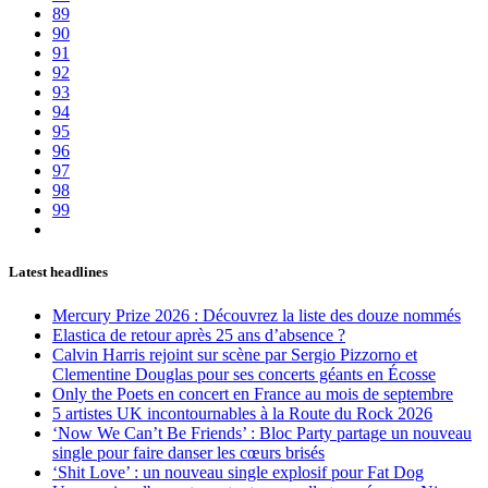
89
90
91
92
93
94
95
96
97
98
99
Latest headlines
Mercury Prize 2026 : Découvrez la liste des douze nommés
Elastica de retour après 25 ans d’absence ?
Calvin Harris rejoint sur scène par Sergio Pizzorno et
Clementine Douglas pour ses concerts géants en Écosse
Only the Poets en concert en France au mois de septembre
5 artistes UK incontournables à la Route du Rock 2026
‘Now We Can’t Be Friends’ : Bloc Party partage un nouveau
single pour faire danser les cœurs brisés
‘Shit Love’ : un nouveau single explosif pour Fat Dog