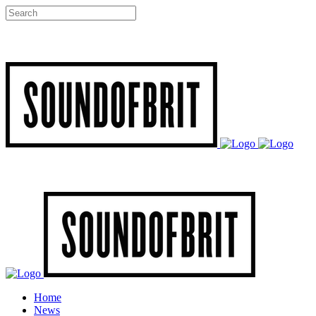
Home
News