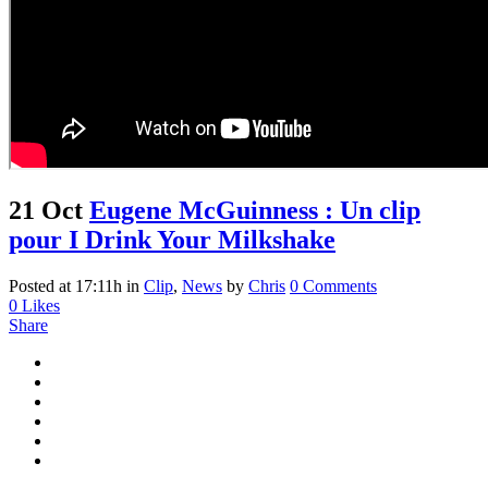
21 Oct
Eugene McGuinness : Un clip
pour I Drink Your Milkshake
Posted at 17:11h
in
Clip
,
News
by
Chris
0 Comments
0
Likes
Share