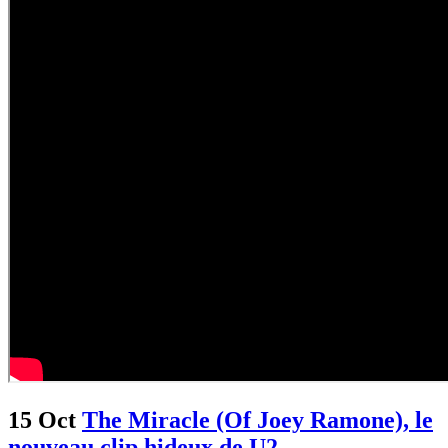
15 Oct
The Miracle (Of Joey Ramone), le
nouveau clip hideux de U2