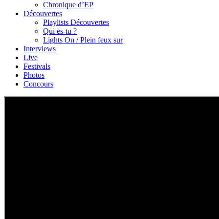
Chronique d’EP
Découvertes
Playlists Découvertes
Qui es-tu ?
Lights On / Plein feux sur
Interviews
Live
Festivals
Photos
Concours