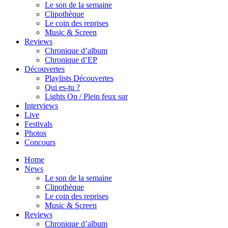
Le son de la semaine
Clipothèque
Le coin des reprises
Music & Screen
Reviews
Chronique d’album
Chronique d’EP
Découvertes
Playlists Découvertes
Qui es-tu ?
Lights On / Plein feux sur
Interviews
Live
Festivals
Photos
Concours
Home
News
Le son de la semaine
Clipothèque
Le coin des reprises
Music & Screen
Reviews
Chronique d’album