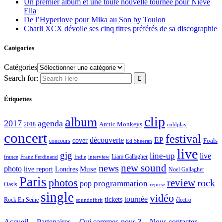
Un premier album et une toute nouvelle tournée pour Nieve
Ella
De l’Hyperlove pour Mika au Son by Toulon
Charli XCX dévoile ses cinq titres préférés de sa discographie
Catégories
Catégories
Search for:
Étiquettes
clip
album
2017
agenda
Arctic Monkeys
2018
coldplay
concert
festival
découverte
EP
cover
Foals
concours
Ed Sheeran
live
gig
line-up
live
Liam Gallagher
france
Franz Ferdinand
Indie
interview
new sound
news
photo
live report
Muse
Londres
Noel Gallagher
Paris
photos
review
rock
programmation
pop
Oasis
reprise
single
vidéo
tournée
tickets
électro
Rock En Seine
soundofbrit
Accueil
Partenaires
Qui sommes-nous ?
Nous contacter