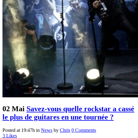
02 Mai
Savez-vous quelle rockstar a cassé
le plus de guitares en une tournée ?
Posted at 19:47h
in
News
by
Chris
0 Comments
3
Likes