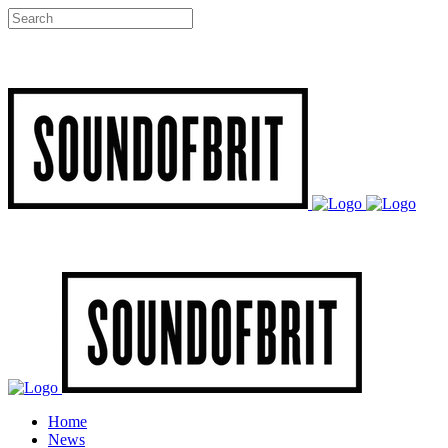
Home
News