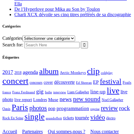
Ella
De l’Hyperlove pour Mika au Son by Toulon
Charli XCX dévoile ses cinq titres préférés de sa discographie
Catégories
Catégories
Search for:
Étiquettes
clip
album
2017
agenda
Arctic Monkeys
2018
coldplay
concert
festival
découverte
EP
cover
Foals
concours
Ed Sheeran
live
gig
line-up
live
Liam Gallagher
france
Franz Ferdinand
Indie
interview
new sound
news
photo
live report
Muse
Londres
Noel Gallagher
Paris
photos
review
rock
programmation
pop
Oasis
reprise
single
vidéo
tournée
tickets
électro
Rock En Seine
soundofbrit
Accueil
Partenaires
Qui sommes-nous ?
Nous contacter