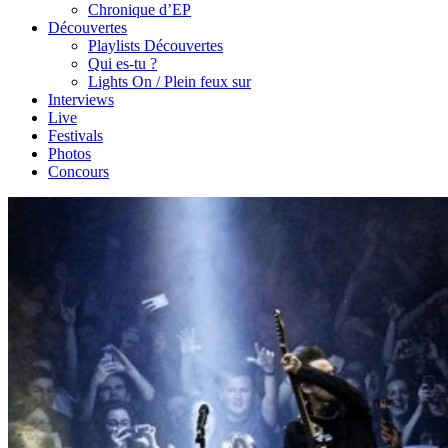
Chronique d’EP
Découvertes
Playlists Découvertes
Qui es-tu ?
Lights On / Plein feux sur
Interviews
Live
Festivals
Photos
Concours