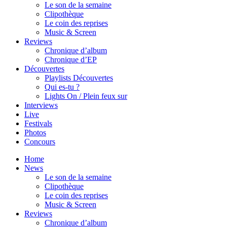
Le son de la semaine
Clipothèque
Le coin des reprises
Music & Screen
Reviews
Chronique d’album
Chronique d’EP
Découvertes
Playlists Découvertes
Qui es-tu ?
Lights On / Plein feux sur
Interviews
Live
Festivals
Photos
Concours
Home
News
Le son de la semaine
Clipothèque
Le coin des reprises
Music & Screen
Reviews
Chronique d’album