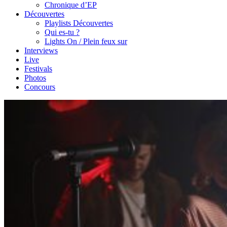
Chronique d’EP
Découvertes
Playlists Découvertes
Qui es-tu ?
Lights On / Plein feux sur
Interviews
Live
Festivals
Photos
Concours