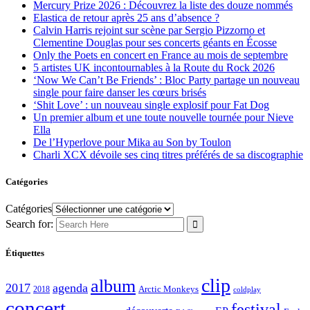
Mercury Prize 2026 : Découvrez la liste des douze nommés
Elastica de retour après 25 ans d’absence ?
Calvin Harris rejoint sur scène par Sergio Pizzorno et
Clementine Douglas pour ses concerts géants en Écosse
Only the Poets en concert en France au mois de septembre
5 artistes UK incontournables à la Route du Rock 2026
‘Now We Can’t Be Friends’ : Bloc Party partage un nouveau
single pour faire danser les cœurs brisés
‘Shit Love’ : un nouveau single explosif pour Fat Dog
Un premier album et une toute nouvelle tournée pour Nieve
Ella
De l’Hyperlove pour Mika au Son by Toulon
Charli XCX dévoile ses cinq titres préférés de sa discographie
Catégories
Catégories
Search for:
Étiquettes
clip
album
2017
agenda
Arctic Monkeys
2018
coldplay
concert
festival