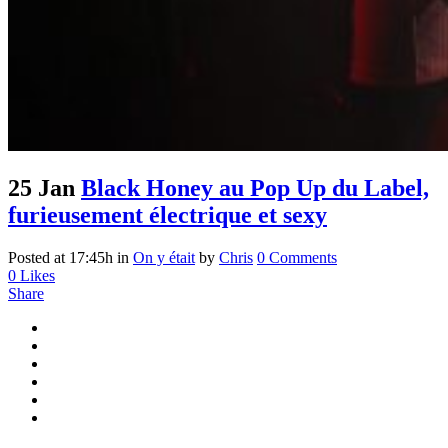
25 Jan
Black Honey au Pop Up du Label,
furieusement électrique et sexy
Posted at 17:45h
in
On y était
by
Chris
0 Comments
0
Likes
Share