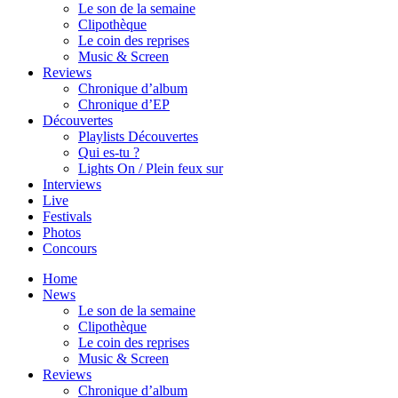
Le son de la semaine
Clipothèque
Le coin des reprises
Music & Screen
Reviews
Chronique d’album
Chronique d’EP
Découvertes
Playlists Découvertes
Qui es-tu ?
Lights On / Plein feux sur
Interviews
Live
Festivals
Photos
Concours
Home
News
Le son de la semaine
Clipothèque
Le coin des reprises
Music & Screen
Reviews
Chronique d’album