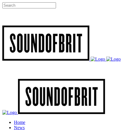
Home
News