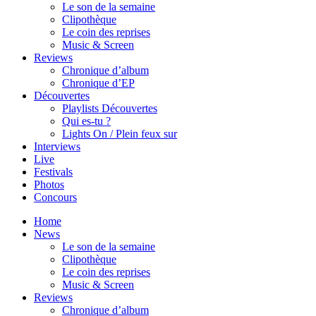
Le son de la semaine
Clipothèque
Le coin des reprises
Music & Screen
Reviews
Chronique d’album
Chronique d’EP
Découvertes
Playlists Découvertes
Qui es-tu ?
Lights On / Plein feux sur
Interviews
Live
Festivals
Photos
Concours
Home
News
Le son de la semaine
Clipothèque
Le coin des reprises
Music & Screen
Reviews
Chronique d’album