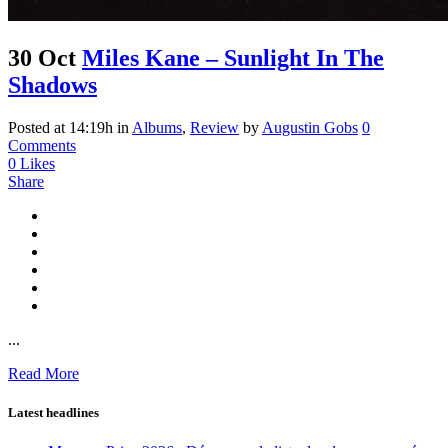
30 Oct
Miles Kane – Sunlight In The
Shadows
Posted at 14:19h
in
Albums
,
Review
by
Augustin Gobs
0
Comments
0
Likes
Share
...
Read More
Latest headlines