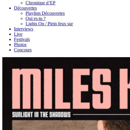
Chronique d’EP
Découvertes
Playlists Découvertes
Qui es-tu ?
Lights On / Plein feux sur
Interviews
Live
Festivals
Photos
Concours