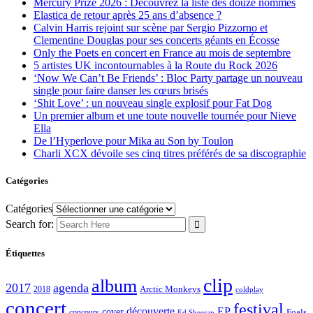
Mercury Prize 2026 : Découvrez la liste des douze nommés
Elastica de retour après 25 ans d’absence ?
Calvin Harris rejoint sur scène par Sergio Pizzorno et
Clementine Douglas pour ses concerts géants en Écosse
Only the Poets en concert en France au mois de septembre
5 artistes UK incontournables à la Route du Rock 2026
‘Now We Can’t Be Friends’ : Bloc Party partage un nouveau
single pour faire danser les cœurs brisés
‘Shit Love’ : un nouveau single explosif pour Fat Dog
Un premier album et une toute nouvelle tournée pour Nieve
Ella
De l’Hyperlove pour Mika au Son by Toulon
Charli XCX dévoile ses cinq titres préférés de sa discographie
Catégories
Catégories
Search for:
Étiquettes
clip
album
2017
agenda
Arctic Monkeys
2018
coldplay
concert
festival
découverte
EP
cover
Foals
concours
Ed Sheeran