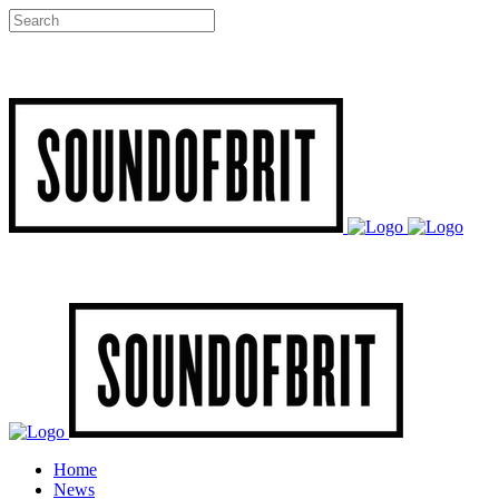
Home
News