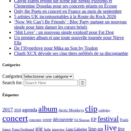
Calvin Harris rejoint sur scène par Sergio Pizzorno et
Clementine Douglas pour ses concerts géants en Écosse
Only the Poets en concert en France au mois de septembre
5 artistes UK incontournables à la Route du Rock 2026
‘Now We Can’t Be Friends’ : Bloc Party partage un nouveau
single pour faire danser les cœurs brisés
‘Shit Love’ : un nouveau single explosif pour Fat Dog
Un premier album et une toute nouvelle tournée pour Nieve
Ella
De l’Hyperlove pour Mika au Son by Toulon
Charli XCX dévoile ses cinq titres préférés de sa discographie
Catégories
Catégories
Search for:
Étiquettes
clip
album
2017
agenda
Arctic Monkeys
2018
coldplay
concert
festival
découverte
EP
cover
Foals
concours
Ed Sheeran
live
gig
line-up
live
Liam Gallagher
france
Franz Ferdinand
Indie
interview