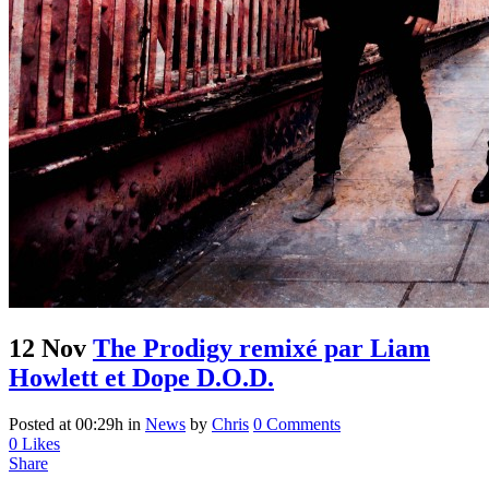
12 Nov
The Prodigy remixé par Liam
Howlett et Dope D.O.D.
Posted at 00:29h
in
News
by
Chris
0 Comments
0
Likes
Share