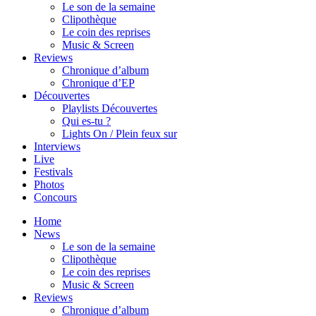
Le son de la semaine
Clipothèque
Le coin des reprises
Music & Screen
Reviews
Chronique d’album
Chronique d’EP
Découvertes
Playlists Découvertes
Qui es-tu ?
Lights On / Plein feux sur
Interviews
Live
Festivals
Photos
Concours
Home
News
Le son de la semaine
Clipothèque
Le coin des reprises
Music & Screen
Reviews
Chronique d’album