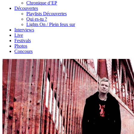
Chronique d’EP
Découvertes
Playlists Découvertes
Qui es-tu ?
Lights On / Plein feux sur
Interviews
Live
Festivals
Photos
Concours