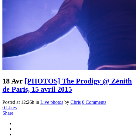
18 Avr
[PHOTOS] The Prodigy @ Zénith
de Paris, 15 avril 2015
Posted at 12:26h
in
Live photos
by
Chris
0 Comments
0
Likes
Share