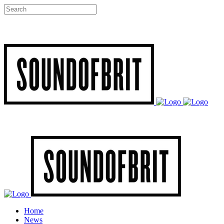
Home
News