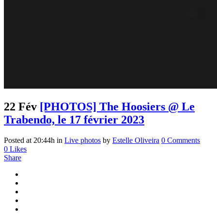
22 Fév
[PHOTOS] The Hoosiers @ Le
Trabendo, le 17 février 2023
Posted at 20:44h
in
Live photos
by
Estelle Oliveira
0 Comments
0
Likes
Share