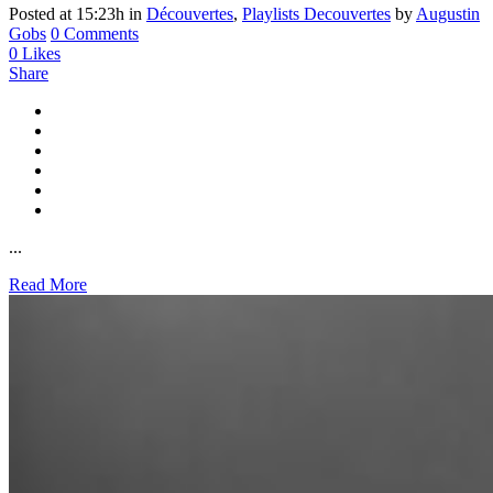
Posted at 15:23h
in
Découvertes
,
Playlists Decouvertes
by
Augustin
Gobs
0 Comments
0
Likes
Share
...
Read More