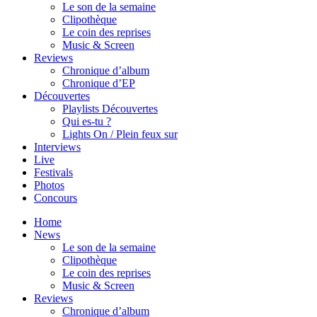
Le son de la semaine
Clipothèque
Le coin des reprises
Music & Screen
Reviews
Chronique d’album
Chronique d’EP
Découvertes
Playlists Découvertes
Qui es-tu ?
Lights On / Plein feux sur
Interviews
Live
Festivals
Photos
Concours
Home
News
Le son de la semaine
Clipothèque
Le coin des reprises
Music & Screen
Reviews
Chronique d’album