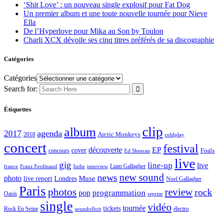
‘Shit Love’ : un nouveau single explosif pour Fat Dog
Un premier album et une toute nouvelle tournée pour Nieve
Ella
De l’Hyperlove pour Mika au Son by Toulon
Charli XCX dévoile ses cinq titres préférés de sa discographie
Catégories
Catégories
Search for:
Étiquettes
clip
album
2017
agenda
Arctic Monkeys
2018
coldplay
concert
festival
découverte
EP
cover
Foals
concours
Ed Sheeran
live
gig
line-up
live
Liam Gallagher
france
Franz Ferdinand
Indie
interview
new sound
news
photo
live report
Muse
Londres
Noel Gallagher
Paris
photos
review
rock
programmation
pop
Oasis
reprise
single
vidéo
tournée
tickets
électro
Rock En Seine
soundofbrit