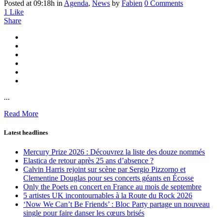
Posted at 09:18h
in
Agenda
,
News
by
Fabien
0 Comments
1
Like
Share
...
Read More
Latest headlines
Mercury Prize 2026 : Découvrez la liste des douze nommés
Elastica de retour après 25 ans d’absence ?
Calvin Harris rejoint sur scène par Sergio Pizzorno et
Clementine Douglas pour ses concerts géants en Écosse
Only the Poets en concert en France au mois de septembre
5 artistes UK incontournables à la Route du Rock 2026
‘Now We Can’t Be Friends’ : Bloc Party partage un nouveau
single pour faire danser les cœurs brisés