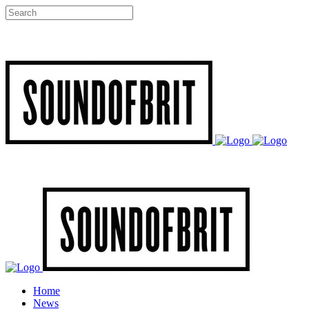
Home
News