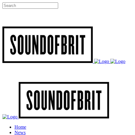
Home
News