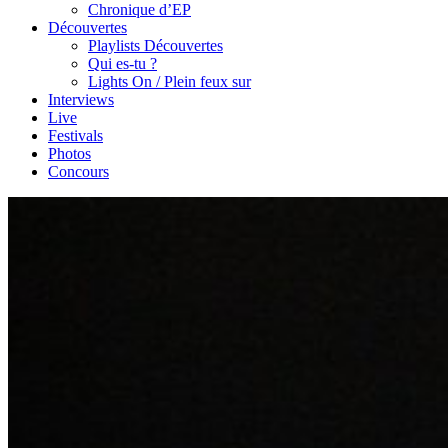
Chronique d’EP
Découvertes
Playlists Découvertes
Qui es-tu ?
Lights On / Plein feux sur
Interviews
Live
Festivals
Photos
Concours