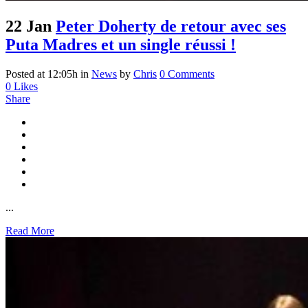
22 Jan
Peter Doherty de retour avec ses
Puta Madres et un single réussi !
Posted at 12:05h
in
News
by
Chris
0 Comments
0
Likes
Share
...
Read More