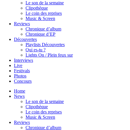
Le son de la semaine
Clipothèque
Le coin des reprises
Music & Screen
Reviews
Chronique d’album
Chronique d’EP
Découvertes
Playlists Découvertes
Qui es-tu ?
Lights On / Plein feux sur
Interviews
Live
Festivals
Photos
Concours
Home
News
Le son de la semaine
Clipothèque
Le coin des reprises
Music & Screen
Reviews
Chronique d’album