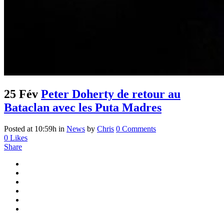
25 Fév
Peter Doherty de retour au
Bataclan avec les Puta Madres
Posted at 10:59h
in
News
by
Chris
0 Comments
0
Likes
Share