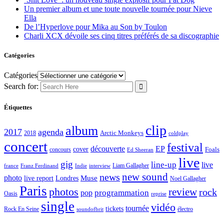
Un premier album et une toute nouvelle tournée pour Nieve
Ella
De l’Hyperlove pour Mika au Son by Toulon
Charli XCX dévoile ses cinq titres préférés de sa discographie
Catégories
Catégories
Search for:
Étiquettes
clip
album
2017
agenda
Arctic Monkeys
2018
coldplay
concert
festival
découverte
EP
cover
Foals
concours
Ed Sheeran
live
gig
line-up
live
Liam Gallagher
france
Franz Ferdinand
Indie
interview
new sound
news
photo
live report
Muse
Londres
Noel Gallagher
Paris
photos
review
rock
programmation
pop
Oasis
reprise
single
vidéo
tournée
tickets
électro
Rock En Seine
soundofbrit