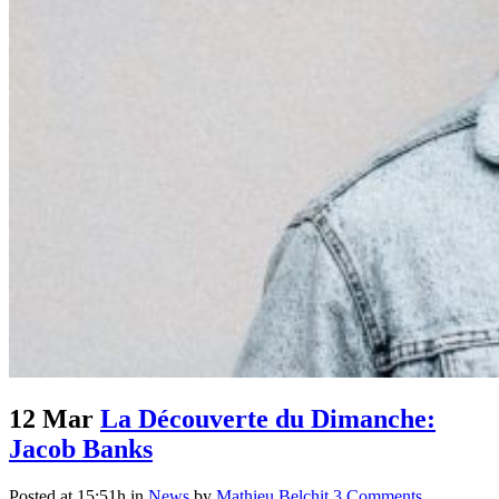
12 Mar
La Découverte du Dimanche:
Jacob Banks
Posted at 15:51h
in
News
by
Mathieu Belchit
3 Comments