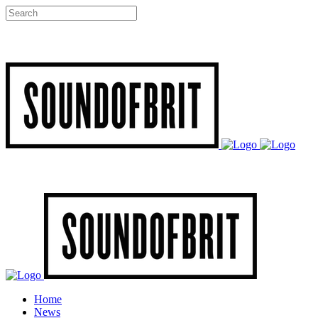
Home
News