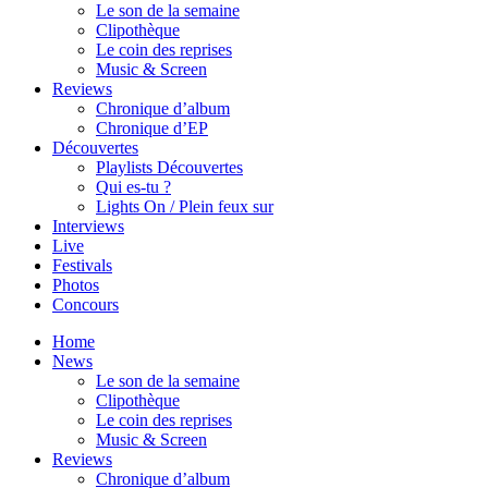
Le son de la semaine
Clipothèque
Le coin des reprises
Music & Screen
Reviews
Chronique d’album
Chronique d’EP
Découvertes
Playlists Découvertes
Qui es-tu ?
Lights On / Plein feux sur
Interviews
Live
Festivals
Photos
Concours
Home
News
Le son de la semaine
Clipothèque
Le coin des reprises
Music & Screen
Reviews
Chronique d’album