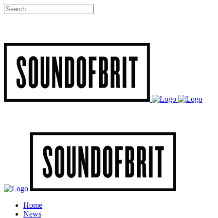
Home
News