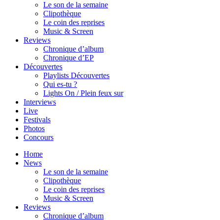
Le son de la semaine
Clipothèque
Le coin des reprises
Music & Screen
Reviews
Chronique d’album
Chronique d’EP
Découvertes
Playlists Découvertes
Qui es-tu ?
Lights On / Plein feux sur
Interviews
Live
Festivals
Photos
Concours
Home
News
Le son de la semaine
Clipothèque
Le coin des reprises
Music & Screen
Reviews
Chronique d’album