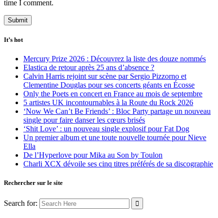
time I comment.
It’s hot
Mercury Prize 2026 : Découvrez la liste des douze nommés
Elastica de retour après 25 ans d’absence ?
Calvin Harris rejoint sur scène par Sergio Pizzorno et
Clementine Douglas pour ses concerts géants en Écosse
Only the Poets en concert en France au mois de septembre
5 artistes UK incontournables à la Route du Rock 2026
‘Now We Can’t Be Friends’ : Bloc Party partage un nouveau
single pour faire danser les cœurs brisés
‘Shit Love’ : un nouveau single explosif pour Fat Dog
Un premier album et une toute nouvelle tournée pour Nieve
Ella
De l’Hyperlove pour Mika au Son by Toulon
Charli XCX dévoile ses cinq titres préférés de sa discographie
Rechercher sur le site
Search for: