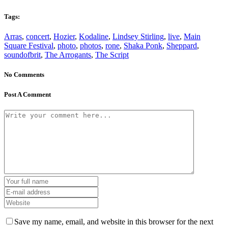
Tags:
Arras
,
concert
,
Hozier
,
Kodaline
,
Lindsey Stirling
,
live
,
Main
Square Festival
,
photo
,
photos
,
rone
,
Shaka Ponk
,
Sheppard
,
soundofbrit
,
The Arrogants
,
The Script
No Comments
Post A Comment
Save my name, email, and website in this browser for the next