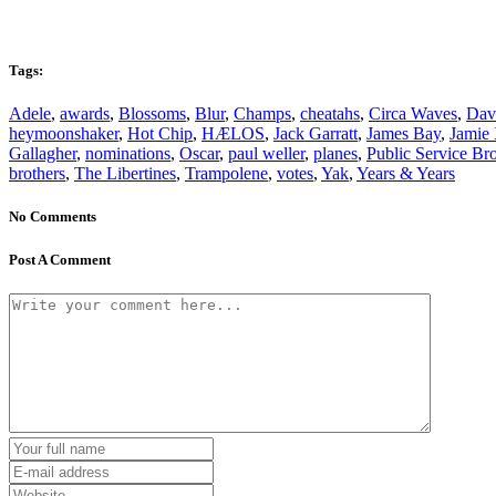
Tags:
Adele
,
awards
,
Blossoms
,
Blur
,
Champs
,
cheatahs
,
Circa Waves
,
Dav
heymoonshaker
,
Hot Chip
,
HÆLOS
,
Jack Garratt
,
James Bay
,
Jamie
Gallagher
,
nominations
,
Oscar
,
paul weller
,
planes
,
Public Service Br
brothers
,
The Libertines
,
Trampolene
,
votes
,
Yak
,
Years & Years
No Comments
Post A Comment