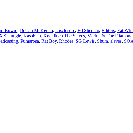
id Bowie
,
Declan McKenna
,
Disclosure
,
Ed Sheeran
,
Editors
,
Fat Whi
 XX
,
Jungle
,
Kasabian
,
Kodalinen The Staves
,
Marina & The Diamond
oadcasting
,
Pumarosa
,
Rat Boy
,
Rhodes
,
SG Lewis
,
Shura
,
slaves
,
SO