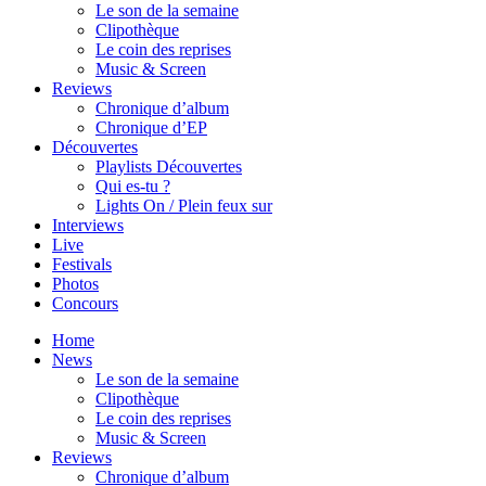
Le son de la semaine
Clipothèque
Le coin des reprises
Music & Screen
Reviews
Chronique d’album
Chronique d’EP
Découvertes
Playlists Découvertes
Qui es-tu ?
Lights On / Plein feux sur
Interviews
Live
Festivals
Photos
Concours
Home
News
Le son de la semaine
Clipothèque
Le coin des reprises
Music & Screen
Reviews
Chronique d’album