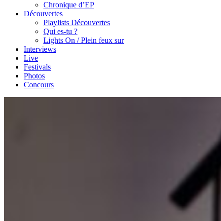
Chronique d’EP
Découvertes
Playlists Découvertes
Qui es-tu ?
Lights On / Plein feux sur
Interviews
Live
Festivals
Photos
Concours