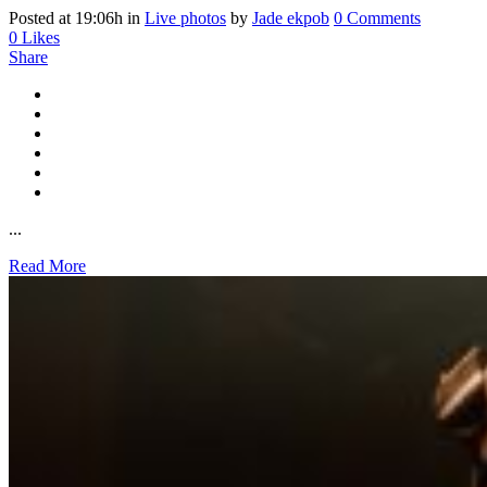
Posted at 19:06h
in
Live photos
by
Jade ekpob
0 Comments
0
Likes
Share
...
Read More