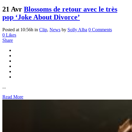
21 Avr
Blossoms de retour avec le très
pop ‘Joke About Divorce’
Posted at 10:56h
in
Clip
,
News
by
Solly Alba
0 Comments
0
Likes
Share
...
Read More