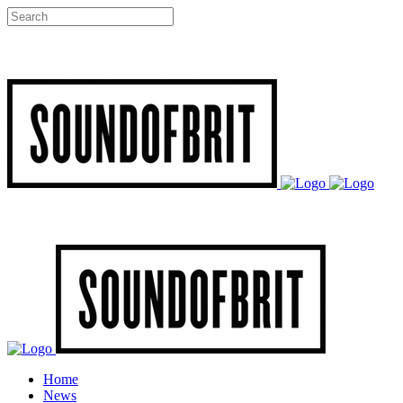
Home
News