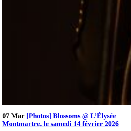
07 Mar
[Photos] Blossoms @ L’Élysée
Montmartre, le samedi 14 février 2026